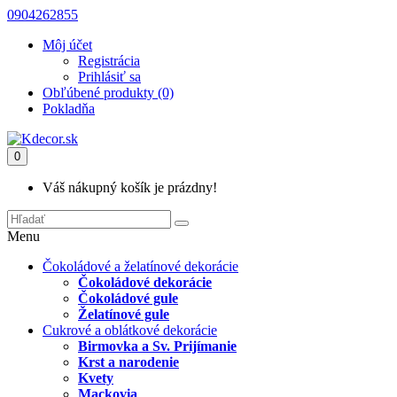
0904262855
Môj účet
Registrácia
Prihlásiť sa
Obľúbené produkty (0)
Pokladňa
0
Váš nákupný košík je prázdny!
Menu
Čokoládové a želatínové dekorácie
Čokoládové dekorácie
Čokoládové gule
Želatínové gule
Cukrové a oblátkové dekorácie
Birmovka a Sv. Prijímanie
Krst a narodenie
Kvety
Mackovia