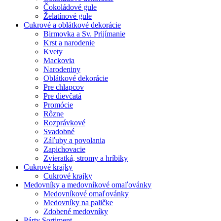
Čokoládové gule
Želatínové gule
Cukrové a oblátkové dekorácie
Birmovka a Sv. Prijímanie
Krst a narodenie
Kvety
Mackovia
Narodeniny
Oblátkové dekorácie
Pre chlapcov
Pre dievčatá
Promócie
Rôzne
Rozprávkové
Svadobné
Záľuby a povolania
Zapichovacie
Zvieratká, stromy a hríbiky
Cukrové krajky
Cukrové krajky
Medovníky a medovníkové omaľovánky
Medovníkové omaľovánky
Medovníky na paličke
Zdobené medovníky
Párty Sortiment