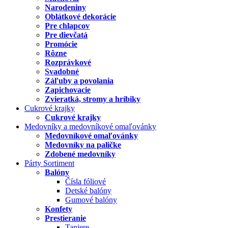
Narodeniny
Oblátkové dekorácie
Pre chlapcov
Pre dievčatá
Promócie
Rôzne
Rozprávkové
Svadobné
Záľuby a povolania
Zapichovacie
Zvieratká, stromy a hríbiky
Cukrové krajky
Cukrové krajky
Medovníky a medovníkové omaľovánky
Medovníkové omaľovánky
Medovníky na paličke
Zdobené medovníky
Párty Sortiment
Balóny
Čísla fóliové
Detské balóny
Gumové balóny
Konfety
Prestieranie
Taniere