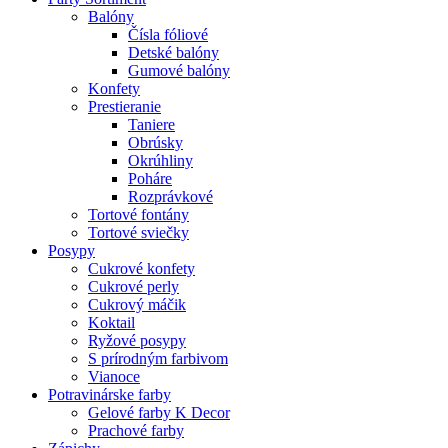
Balóny
Čísla fóliové
Detské balóny
Gumové balóny
Konfety
Prestieranie
Taniere
Obrúsky
Okrúhliny
Poháre
Rozprávkové
Tortové fontány
Tortové sviečky
Posypy
Cukrové konfety
Cukrové perly
Cukrový máčik
Koktail
Ryžové posypy
S prírodným farbivom
Vianoce
Potravinárske farby
Gelové farby K Decor
Prachové farby