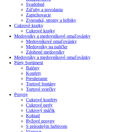
Svadobné
Záľuby a povolania
Zapichovacie
Zvieratká, stromy a hríbiky
Cukrové krajky
Cukrové krajky
Medovníky a medovníkové omaľovánky
Medovníkové omaľovánky
Medovníky na paličke
Zdobené medovníky
Medovníky a medovníkové omaľovánky
Párty Sortiment
Balóny
Konfety
Prestieranie
Tortové fontány
Tortové sviečky
Posypy
Cukrové konfety
Cukrové perly
Cukrový máčik
Koktail
Ryžové posypy
S prírodným farbivom
Vianoce