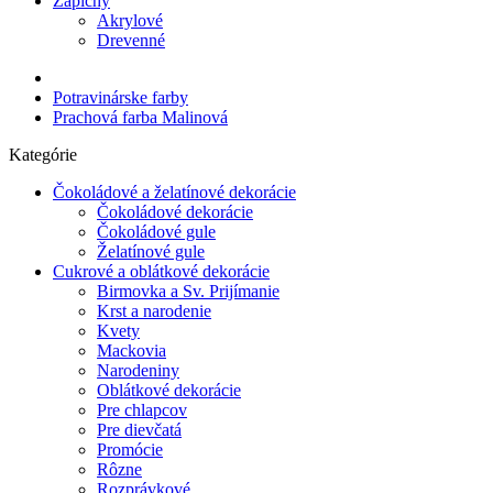
Zápichy
Akrylové
Drevenné
Potravinárske farby
Prachová farba Malinová
Kategórie
Čokoládové a želatínové dekorácie
Čokoládové dekorácie
Čokoládové gule
Želatínové gule
Cukrové a oblátkové dekorácie
Birmovka a Sv. Prijímanie
Krst a narodenie
Kvety
Mackovia
Narodeniny
Oblátkové dekorácie
Pre chlapcov
Pre dievčatá
Promócie
Rôzne
Rozprávkové