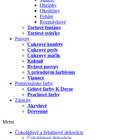
Obrúsky
Okrúhliny
Poháre
Rozprávkové
Tortové fontány
Tortové sviečky
Posypy
Cukrové konfety
Cukrové perly
Cukrový máčik
Koktail
Ryžové posypy
S prírodným farbivom
Vianoce
Potravinárske farby
Gelové farby K Decor
Prachové farby
Zápichy
Akrylové
Drevenné
Menu
Čokoládové a želatínové dekorácie
Čokoládové dekorácie