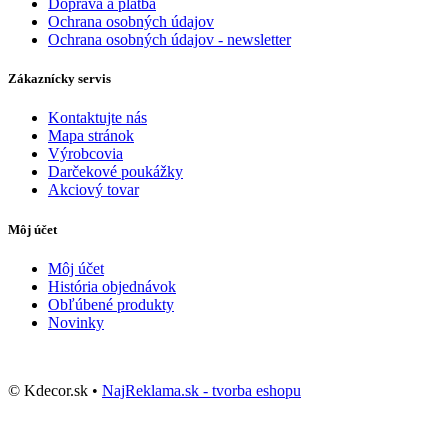
Doprava a platba
Ochrana osobných údajov
Ochrana osobných údajov - newsletter
Zákaznícky servis
Kontaktujte nás
Mapa stránok
Výrobcovia
Darčekové poukážky
Akciový tovar
Môj účet
Môj účet
História objednávok
Obľúbené produkty
Novinky
© Kdecor.sk •
NajReklama.sk - tvorba eshopu