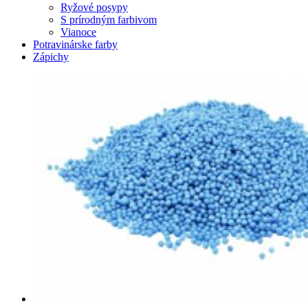
Ryžové posypy
S prírodným farbivom
Vianoce
Potravinárske farby
Zápichy