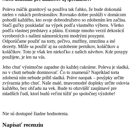
Poleva máčik granitový sa používa tak ľahko, že bude dokonalá
nielen v rukách profesionálov. Rovnako dobre poslúži v domácom
pohodlí každého, kto svoje dobrodružstvo so zdobením len začína.
Stačí guľky poukladať na výpek podľa vlastného výberu. Všetko
podľa vlastnej predstavy a plánu. Existuje mnoho verzií dekorácií
vyrobených s našimi námorníckymi modrými posypmi.
Odporúčame použiť na torty, pečivo, muffiny, zmrzlinu a iné
dezerty. Môže sa použiť aj na ozdobenie perníkov, koláčikov a
koláčikov. Toto je však len niekoľko z našich návrhov. Kde posypy
použijete, je len na vás.
Jeho chuť výnimočne zapadne do každej cukrárne. Poleva je sladká,
no v chuti nebude dominovať. Čo to znamená? Napríklad torta
zdobená ním nebude príliš sladká. Práve naopak – posýpky určite
zvýraznia jeho chuť. Naše malé, tmavomodré doplnky určite oslovia
každého, bez ohľadu na vek. Bude to obzvlášť zaujímavé pre
mladších ľudí, ktorí budú veľmi túžiť po spoločnej výzdobe!
Nie sú dostupné žiadne hodnotenia.
Napísať recenziu