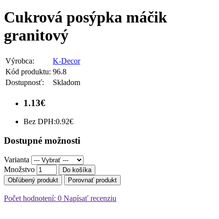
Cukrová posýpka máčik
granitový
Výrobca:
K-Decor
Kód produktu:
96.8
Dostupnosť:
Skladom
1.13€
Bez DPH:
0.92€
Dostupné možnosti
Varianta
Množstvo
Do košíka
Obľúbený produkt
Porovnať produkt
Počet hodnotení: 0
Napísať recenziu