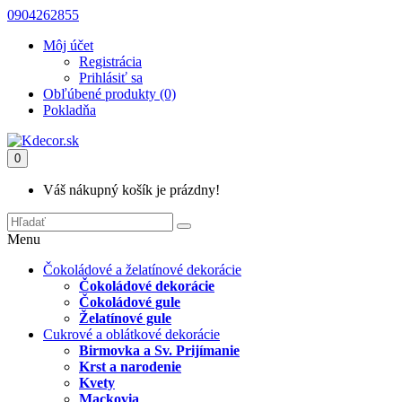
0904262855
Môj účet
Registrácia
Prihlásiť sa
Obľúbené produkty (0)
Pokladňa
0
Váš nákupný košík je prázdny!
Menu
Čokoládové a želatínové dekorácie
Čokoládové dekorácie
Čokoládové gule
Želatínové gule
Cukrové a oblátkové dekorácie
Birmovka a Sv. Prijímanie
Krst a narodenie
Kvety
Mackovia