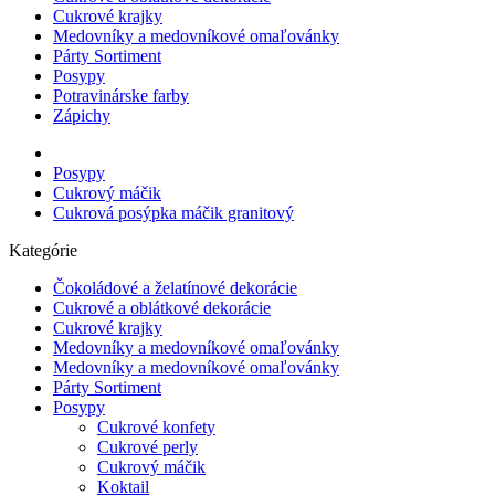
Cukrové krajky
Medovníky a medovníkové omaľovánky
Párty Sortiment
Posypy
Potravinárske farby
Zápichy
Posypy
Cukrový máčik
Cukrová posýpka máčik granitový
Kategórie
Čokoládové a želatínové dekorácie
Cukrové a oblátkové dekorácie
Cukrové krajky
Medovníky a medovníkové omaľovánky
Medovníky a medovníkové omaľovánky
Párty Sortiment
Posypy
Cukrové konfety
Cukrové perly
Cukrový máčik
Koktail