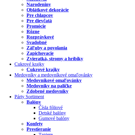
Narodeniny
Oblátkové dekorácie
Pre chlapcov
Pre dievčatá
Promócie
Rôzne
Rozprávkové
Svadobné
Záľuby a povolania
Zapichovacie
Zvieratká, stromy a hríbiky
Cukrové krajky
Cukrové krajky
Medovníky a medovníkové omaľovánky
Medovníkové omaľovánky
Medovníky na paličke
Zdobené medovníky
Párty Sortiment
Balóny
Čísla fóliové
Detské balóny
Gumové balóny
Konfety
Prestieranie
Taniere