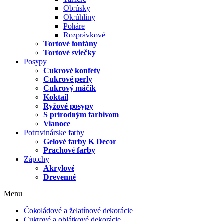
Obrúsky
Okrúhliny
Poháre
Rozprávkové
Tortové fontány
Tortové sviečky
Posypy
Cukrové konfety
Cukrové perly
Cukrový máčik
Koktail
Ryžové posypy
S prírodným farbivom
Vianoce
Potravinárske farby
Gelové farby K Decor
Prachové farby
Zápichy
Akrylové
Drevenné
Menu
Čokoládové a želatínové dekorácie
Cukrové a oblátkové dekorácie