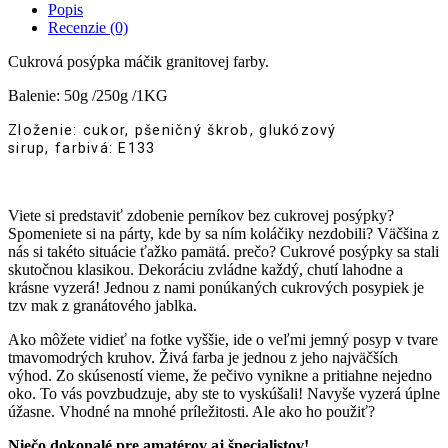
Popis
Recenzie (0)
Cukrová posýpka máčik granitovej farby.
Balenie: 50g /250g /1KG
Zloženie: cukor, pšeničný škrob, glukózový
sirup, farbivá: E133
Viete si predstaviť zdobenie perníkov bez cukrovej posýpky?
Spomeniete si na párty, kde by sa ním koláčiky nezdobili? Väčšina z
nás si takéto situácie ťažko pamätá. prečo? Cukrové posýpky sa stali
skutočnou klasikou. Dekoráciu zvládne každý, chutí lahodne a
krásne vyzerá! Jednou z nami ponúkaných cukrových posypiek je
tzv mak z granátového jablka.
Ako môžete vidieť na fotke vyššie, ide o veľmi jemný posyp v tvare
tmavomodrých kruhov. Živá farba je jednou z jeho najväčších
výhod. Zo skúseností vieme, že pečivo vynikne a pritiahne nejedno
oko. To vás povzbudzuje, aby ste to vyskúšali! Navyše vyzerá úplne
úžasne. Vhodné na mnohé príležitosti. Ale ako ho použiť?
Niečo dokonalé pre amatérov aj špecialistov!