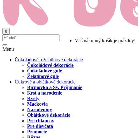
0
Váš nákupný košík je prázdny!
Menu
Čokoládové a želatínové dekorácie
Čokoládové dekorácie
Čokoládové gule
Želatínové gule
Cukrové a oblátkové dekorácie
Birmovka a Sv. Prijímanie
Krst a narodenie
Kvety
Mackovia
Narodeniny
Oblátkové dekorácie
Pre chlapcov
Pre dievčatá
Promócie
Rôzne