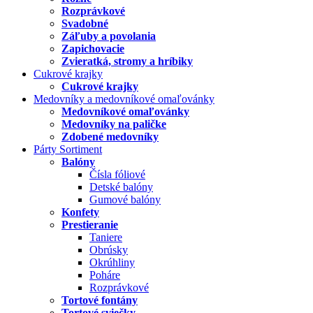
Rozprávkové
Svadobné
Záľuby a povolania
Zapichovacie
Zvieratká, stromy a hríbiky
Cukrové krajky
Cukrové krajky
Medovníky a medovníkové omaľovánky
Medovníkové omaľovánky
Medovníky na paličke
Zdobené medovníky
Párty Sortiment
Balóny
Čísla fóliové
Detské balóny
Gumové balóny
Konfety
Prestieranie
Taniere
Obrúsky
Okrúhliny
Poháre
Rozprávkové
Tortové fontány
Tortové sviečky