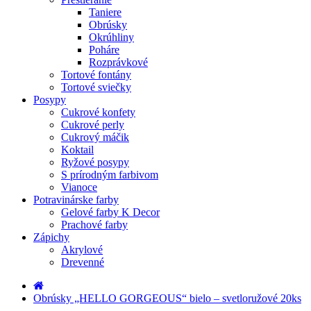
Taniere
Obrúsky
Okrúhliny
Poháre
Rozprávkové
Tortové fontány
Tortové sviečky
Posypy
Cukrové konfety
Cukrové perly
Cukrový máčik
Koktail
Ryžové posypy
S prírodným farbivom
Vianoce
Potravinárske farby
Gelové farby K Decor
Prachové farby
Zápichy
Akrylové
Drevenné
Obrúsky „HELLO GORGEOUS“ bielo – svetloružové 20ks