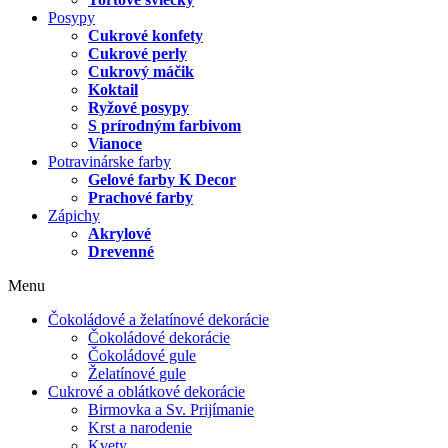
Posypy
Cukrové konfety
Cukrové perly
Cukrový máčik
Koktail
Ryžové posypy
S prírodným farbivom
Vianoce
Potravinárske farby
Gelové farby K Decor
Prachové farby
Zápichy
Akrylové
Drevenné
Menu
Čokoládové a želatínové dekorácie
Čokoládové dekorácie
Čokoládové gule
Želatínové gule
Cukrové a oblátkové dekorácie
Birmovka a Sv. Prijímanie
Krst a narodenie
Kvety