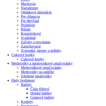
Mackovia
Narodeniny
Oblátkové dekorácie
Pre chlapcov
Pre dievčatá
Promócie
Rôzne
Rozprávkové
Svadobné
Záľuby a povolania
Zapichovacie
Zvieratká, stromy a hríbiky
Cukrové krajky
Cukrové krajky
Medovníky a medovníkové omaľovánky
Medovníkové omaľovánky
Medovníky na paličke
Zdobené medovníky
Párty Sortiment
Balóny
Čísla fóliové
Detské balóny
Gumové balóny
Konfety
Prestieranie