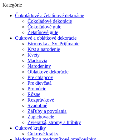
Kategórie
Čokoládové a želatínové dekorácie
Čokoládové dekorácie
Čokoládové gule
Želatínové gule
Cukrové a oblátkové dekorácie
Birmovka a Sv. Prijímanie
Krst a narodenie
Kvety
Mackovia
Narodeniny
Oblátkové dekorácie
Pre chlapcov
Pre dievčatá
Promócie
Rôzne
Rozprávkové
Svadobné
Záľuby a povolania
Zapichovacie
Zvieratká, stromy a hríbiky
Cukrové krajky
Cukrové krajky
Medovníky a medovníkové omaľovánky