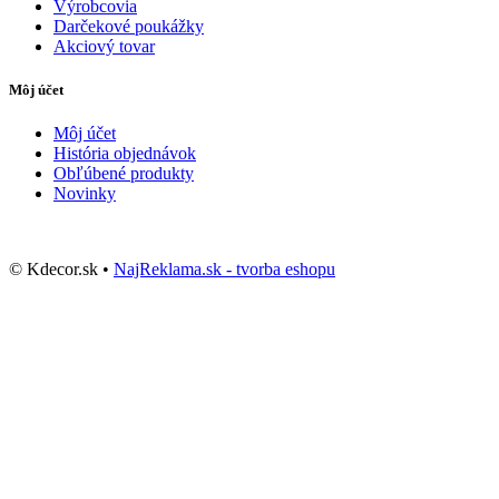
Výrobcovia
Darčekové poukážky
Akciový tovar
Môj účet
Môj účet
História objednávok
Obľúbené produkty
Novinky
© Kdecor.sk •
NajReklama.sk - tvorba eshopu