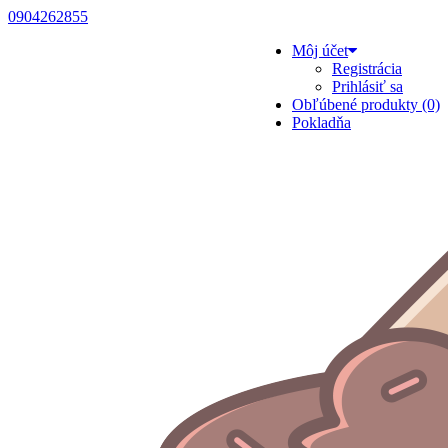
0904262855
Môj účet
Registrácia
Prihlásiť sa
Obľúbené produkty (0)
Pokladňa