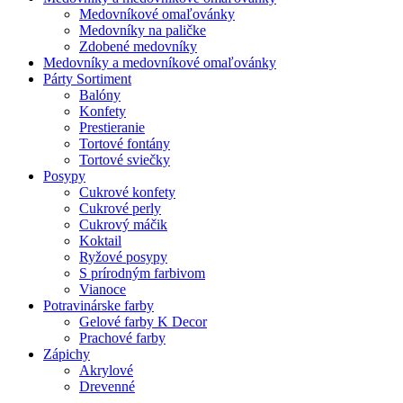
Medovníkové omaľovánky
Medovníky na paličke
Zdobené medovníky
Medovníky a medovníkové omaľovánky
Párty Sortiment
Balóny
Konfety
Prestieranie
Tortové fontány
Tortové sviečky
Posypy
Cukrové konfety
Cukrové perly
Cukrový máčik
Koktail
Ryžové posypy
S prírodným farbivom
Vianoce
Potravinárske farby
Gelové farby K Decor
Prachové farby
Zápichy
Akrylové
Drevenné