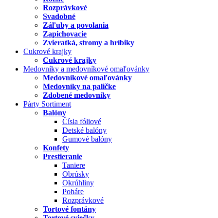
Rozprávkové
Svadobné
Záľuby a povolania
Zapichovacie
Zvieratká, stromy a hríbiky
Cukrové krajky
Cukrové krajky
Medovníky a medovníkové omaľovánky
Medovníkové omaľovánky
Medovníky na paličke
Zdobené medovníky
Párty Sortiment
Balóny
Čísla fóliové
Detské balóny
Gumové balóny
Konfety
Prestieranie
Taniere
Obrúsky
Okrúhliny
Poháre
Rozprávkové
Tortové fontány
Tortové sviečky