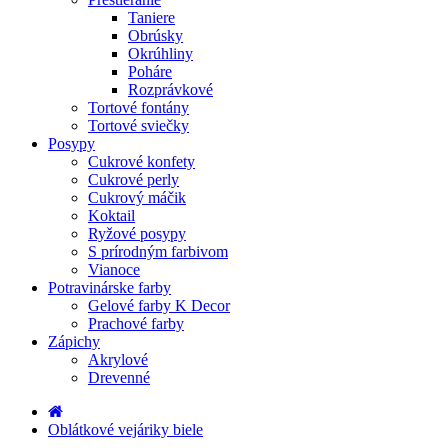
Taniere
Obrúsky
Okrúhliny
Poháre
Rozprávkové
Tortové fontány
Tortové sviečky
Posypy
Cukrové konfety
Cukrové perly
Cukrový máčik
Koktail
Ryžové posypy
S prírodným farbivom
Vianoce
Potravinárske farby
Gelové farby K Decor
Prachové farby
Zápichy
Akrylové
Drevenné
Oblátkové vejáriky biele