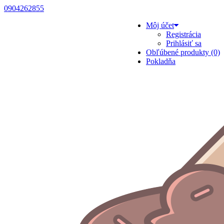
0904262855
Môj účet
Registrácia
Prihlásiť sa
Obľúbené produkty (0)
Pokladňa