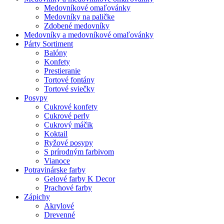
Medovníkové omaľovánky
Medovníky na paličke
Zdobené medovníky
Medovníky a medovníkové omaľovánky
Párty Sortiment
Balóny
Konfety
Prestieranie
Tortové fontány
Tortové sviečky
Posypy
Cukrové konfety
Cukrové perly
Cukrový máčik
Koktail
Ryžové posypy
S prírodným farbivom
Vianoce
Potravinárske farby
Gelové farby K Decor
Prachové farby
Zápichy
Akrylové
Drevenné