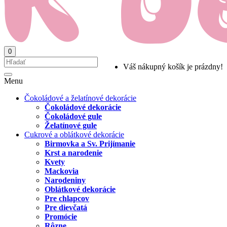
0
Váš nákupný košík je prázdny!
Menu
Čokoládové a želatínové dekorácie
Čokoládové dekorácie
Čokoládové gule
Želatínové gule
Cukrové a oblátkové dekorácie
Birmovka a Sv. Prijímanie
Krst a narodenie
Kvety
Mackovia
Narodeniny
Oblátkové dekorácie
Pre chlapcov
Pre dievčatá
Promócie
Rôzne