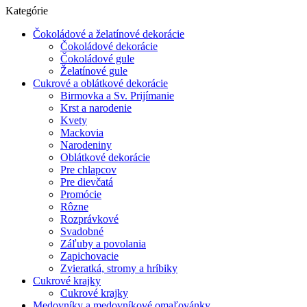
Kategórie
Čokoládové a želatínové dekorácie
Čokoládové dekorácie
Čokoládové gule
Želatínové gule
Cukrové a oblátkové dekorácie
Birmovka a Sv. Prijímanie
Krst a narodenie
Kvety
Mackovia
Narodeniny
Oblátkové dekorácie
Pre chlapcov
Pre dievčatá
Promócie
Rôzne
Rozprávkové
Svadobné
Záľuby a povolania
Zapichovacie
Zvieratká, stromy a hríbiky
Cukrové krajky
Cukrové krajky
Medovníky a medovníkové omaľovánky