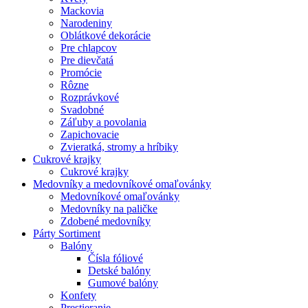
Mackovia
Narodeniny
Oblátkové dekorácie
Pre chlapcov
Pre dievčatá
Promócie
Rôzne
Rozprávkové
Svadobné
Záľuby a povolania
Zapichovacie
Zvieratká, stromy a hríbiky
Cukrové krajky
Cukrové krajky
Medovníky a medovníkové omaľovánky
Medovníkové omaľovánky
Medovníky na paličke
Zdobené medovníky
Párty Sortiment
Balóny
Čísla fóliové
Detské balóny
Gumové balóny
Konfety
Prestieranie