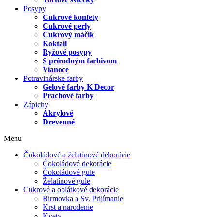
Posypy
Cukrové konfety
Cukrové perly
Cukrový máčik
Koktail
Ryžové posypy
S prírodným farbivom
Vianoce
Potravinárske farby
Gelové farby K Decor
Prachové farby
Zápichy
Akrylové
Drevenné
Menu
Čokoládové a želatínové dekorácie
Čokoládové dekorácie
Čokoládové gule
Želatínové gule
Cukrové a oblátkové dekorácie
Birmovka a Sv. Prijímanie
Krst a narodenie
Kvety