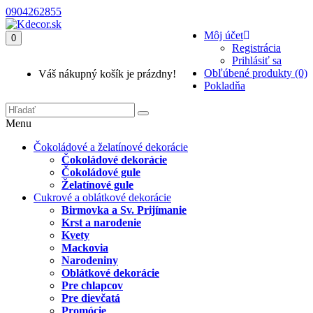
0904262855
Môj účet
0
Registrácia
Prihlásiť sa
Obľúbené produkty (0)
Váš nákupný košík je prázdny!
Pokladňa
Menu
Čokoládové a želatínové dekorácie
Čokoládové dekorácie
Čokoládové gule
Želatínové gule
Cukrové a oblátkové dekorácie
Birmovka a Sv. Prijímanie
Krst a narodenie
Kvety
Mackovia
Narodeniny
Oblátkové dekorácie
Pre chlapcov
Pre dievčatá
Promócie