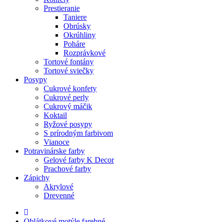
Prestieranie
Taniere
Obrúsky
Okrúhliny
Poháre
Rozprávkové
Tortové fontány
Tortové sviečky
Posypy
Cukrové konfety
Cukrové perly
Cukrový máčik
Koktail
Ryžové posypy
S prírodným farbivom
Vianoce
Potravinárske farby
Gelové farby K Decor
Prachové farby
Zápichy
Akrylové
Drevenné
Oblátkové motýle farebné