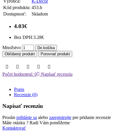
Výrobca:
K-Decor
Kód produktu:
453.b
Dostupnosť:
Skladom
4.03€
Bez DPH:
3.28€
Množstvo
Do košíka
Obľúbený produkt
Porovnať produkt
Počet hodnotení: 0
Napísať recenziu
Popis
Recenzie (0)
Napísať recenziu
Prosím
prihláste sa
alebo
zaregistrujte
pre pridanie recenzie
Máte otázku ?
Radi Vám pomôžeme
Kontaktovať