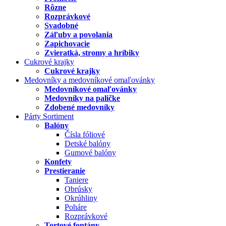
Rôzne
Rozprávkové
Svadobné
Záľuby a povolania
Zapichovacie
Zvieratká, stromy a hríbiky
Cukrové krajky
Cukrové krajky
Medovníky a medovníkové omaľovánky
Medovníkové omaľovánky
Medovníky na paličke
Zdobené medovníky
Párty Sortiment
Balóny
Čísla fóliové
Detské balóny
Gumové balóny
Konfety
Prestieranie
Taniere
Obrúsky
Okrúhliny
Poháre
Rozprávkové
Tortové fontány