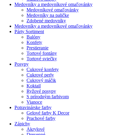
Medovníky a medovníkové omaľovánky
Medovníkové omaľovánky
Medovníky na paličke
Zdobené medovníky
Medovníky a medovníkové omaľovánky
Párty Sortiment
Balóny
Konfety
Prestieranie
Tortové fontány
Tortové sviečky
Posypy
Cukrové konfety
Cukrové perly
Cukrový máčik
Koktail
Ryžové posypy
S prírodným farbivom
Vianoce
Potravinárske farby
Gelové farby K Decor
Prachové farby
Zápichy
Akrylové
Drevenné