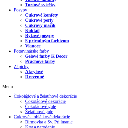
Tortové sviečky
Posypy
Cukrové konfety
Cukrové perly
Cukrový máčik
Koktail
Ryžové posypy
S prírodným farbivom
Vianoce
Potravinárske farby
Gelové farby K Decor
Prachové farby
Zápichy
Akrylové
Drevenné
Menu
Čokoládové a želatínové dekorácie
Čokoládové dekorácie
Čokoládové gule
Želatínové gule
Cukrové a oblátkové dekorácie
Birmovka a Sv. Prijímanie
Krst a narodenie