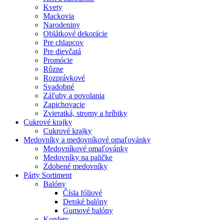
Kvety
Mackovia
Narodeniny
Oblátkové dekorácie
Pre chlapcov
Pre dievčatá
Promócie
Rôzne
Rozprávkové
Svadobné
Záľuby a povolania
Zapichovacie
Zvieratká, stromy a hríbiky
Cukrové krajky
Cukrové krajky
Medovníky a medovníkové omaľovánky
Medovníkové omaľovánky
Medovníky na paličke
Zdobené medovníky
Párty Sortiment
Balóny
Čísla fóliové
Detské balóny
Gumové balóny
Konfety