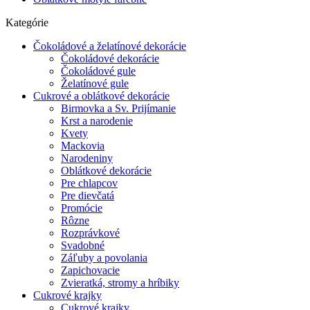
Kategórie
Čokoládové a želatínové dekorácie
Čokoládové dekorácie
Čokoládové gule
Želatínové gule
Cukrové a oblátkové dekorácie
Birmovka a Sv. Prijímanie
Krst a narodenie
Kvety
Mackovia
Narodeniny
Oblátkové dekorácie
Pre chlapcov
Pre dievčatá
Promócie
Rôzne
Rozprávkové
Svadobné
Záľuby a povolania
Zapichovacie
Zvieratká, stromy a hríbiky
Cukrové krajky
Cukrové krajky