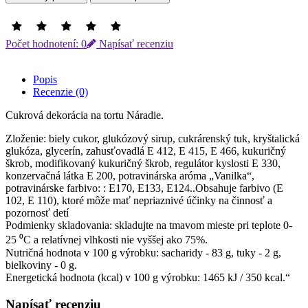
Počet hodnotení: 0
Napísať recenziu
Popis
Recenzie (0)
Cukrová dekorácia na tortu Náradie.
Zloženie: biely cukor, glukózový sirup, cukrárenský tuk, kryštalická
glukóza, glycerín, zahusťovadlá E 412, E 415, E 466, kukuričný
škrob, modifikovaný kukuričný škrob, regulátor kyslosti E 330,
konzervačná látka E 200, potravinárska aróma „Vanilka“,
potravinárske farbivo: : Е170, Е133, Е124..Obsahuje farbivo (E
102, E 110), ktoré môže mať nepriaznivé účinky na činnosť a
pozornosť detí
Podmienky skladovania: skladujte na tmavom mieste pri teplote 0-
25 ⁰С a relatívnej vlhkosti nie vyššej ako 75%.
Nutričná hodnota v 100 g výrobku: sacharidy - 83 g, tuky - 2 g,
bielkoviny - 0 g.
Energetická hodnota (kcal) v 100 g výrobku: 1465 kJ / 350 kcal.“
Napísať recenziu