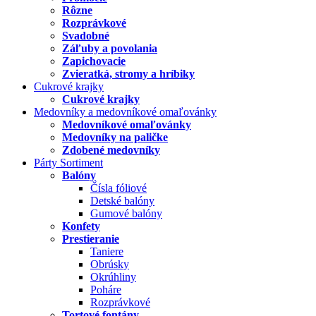
Rôzne
Rozprávkové
Svadobné
Záľuby a povolania
Zapichovacie
Zvieratká, stromy a hríbiky
Cukrové krajky
Cukrové krajky
Medovníky a medovníkové omaľovánky
Medovníkové omaľovánky
Medovníky na paličke
Zdobené medovníky
Párty Sortiment
Balóny
Čísla fóliové
Detské balóny
Gumové balóny
Konfety
Prestieranie
Taniere
Obrúsky
Okrúhliny
Poháre
Rozprávkové
Tortové fontány