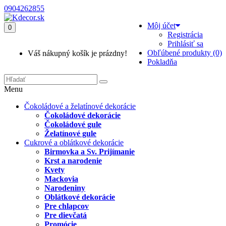
0904262855
Môj účet
0
Registrácia
Prihlásiť sa
Obľúbené produkty (0)
Váš nákupný košík je prázdny!
Pokladňa
Menu
Čokoládové a želatínové dekorácie
Čokoládové dekorácie
Čokoládové gule
Želatínové gule
Cukrové a oblátkové dekorácie
Birmovka a Sv. Prijímanie
Krst a narodenie
Kvety
Mackovia
Narodeniny
Oblátkové dekorácie
Pre chlapcov
Pre dievčatá
Promócie