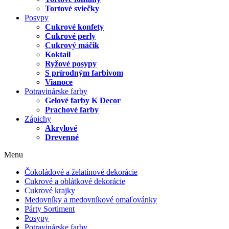
Tortové sviečky
Posypy
Cukrové konfety
Cukrové perly
Cukrový máčik
Koktail
Ryžové posypy
S prírodným farbivom
Vianoce
Potravinárske farby
Gelové farby K Decor
Prachové farby
Zápichy
Akrylové
Drevenné
Menu
Čokoládové a želatínové dekorácie
Cukrové a oblátkové dekorácie
Cukrové krajky
Medovníky a medovníkové omaľovánky
Párty Sortiment
Posypy
Potravinárske farby