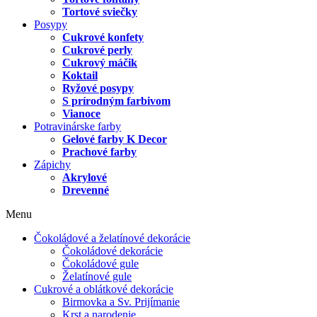
Tortové sviečky
Posypy
Cukrové konfety
Cukrové perly
Cukrový máčik
Koktail
Ryžové posypy
S prírodným farbivom
Vianoce
Potravinárske farby
Gelové farby K Decor
Prachové farby
Zápichy
Akrylové
Drevenné
Menu
Čokoládové a želatínové dekorácie
Čokoládové dekorácie
Čokoládové gule
Želatínové gule
Cukrové a oblátkové dekorácie
Birmovka a Sv. Prijímanie
Krst a narodenie