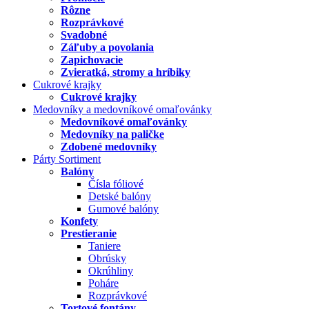
Rôzne
Rozprávkové
Svadobné
Záľuby a povolania
Zapichovacie
Zvieratká, stromy a hríbiky
Cukrové krajky
Cukrové krajky
Medovníky a medovníkové omaľovánky
Medovníkové omaľovánky
Medovníky na paličke
Zdobené medovníky
Párty Sortiment
Balóny
Čísla fóliové
Detské balóny
Gumové balóny
Konfety
Prestieranie
Taniere
Obrúsky
Okrúhliny
Poháre
Rozprávkové
Tortové fontány