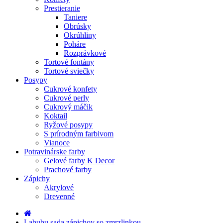
Prestieranie
Taniere
Obrúsky
Okrúhliny
Poháre
Rozprávkové
Tortové fontány
Tortové sviečky
Posypy
Cukrové konfety
Cukrové perly
Cukrový máčik
Koktail
Ryžové posypy
S prírodným farbivom
Vianoce
Potravinárske farby
Gelové farby K Decor
Prachové farby
Zápichy
Akrylové
Drevenné
Labubu sada zápichov so zmrzlinkou