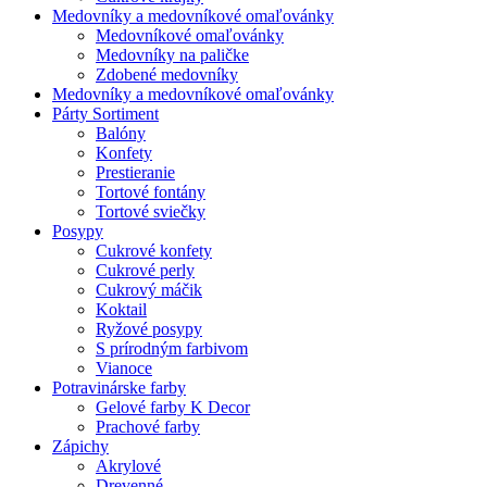
Medovníky a medovníkové omaľovánky
Medovníkové omaľovánky
Medovníky na paličke
Zdobené medovníky
Medovníky a medovníkové omaľovánky
Párty Sortiment
Balóny
Konfety
Prestieranie
Tortové fontány
Tortové sviečky
Posypy
Cukrové konfety
Cukrové perly
Cukrový máčik
Koktail
Ryžové posypy
S prírodným farbivom
Vianoce
Potravinárske farby
Gelové farby K Decor
Prachové farby
Zápichy
Akrylové
Drevenné