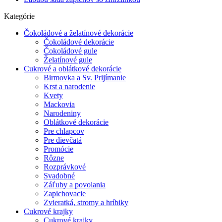
Kategórie
Čokoládové a želatínové dekorácie
Čokoládové dekorácie
Čokoládové gule
Želatínové gule
Cukrové a oblátkové dekorácie
Birmovka a Sv. Prijímanie
Krst a narodenie
Kvety
Mackovia
Narodeniny
Oblátkové dekorácie
Pre chlapcov
Pre dievčatá
Promócie
Rôzne
Rozprávkové
Svadobné
Záľuby a povolania
Zapichovacie
Zvieratká, stromy a hríbiky
Cukrové krajky
Cukrové krajky