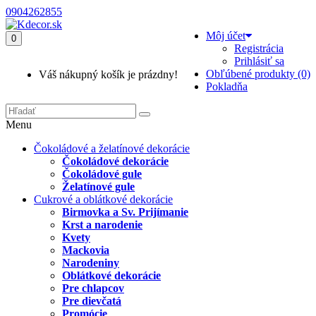
0904262855
Môj účet
0
Registrácia
Prihlásiť sa
Obľúbené produkty (0)
Váš nákupný košík je prázdny!
Pokladňa
Menu
Čokoládové a želatínové dekorácie
Čokoládové dekorácie
Čokoládové gule
Želatínové gule
Cukrové a oblátkové dekorácie
Birmovka a Sv. Prijímanie
Krst a narodenie
Kvety
Mackovia
Narodeniny
Oblátkové dekorácie
Pre chlapcov
Pre dievčatá
Promócie