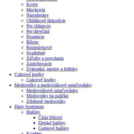
Kvety
Mackovia
Narodeniny
Oblátkové dekorácie
Pre chlapcov
Pre dievčatá
Promócie
Rôzne
Rozprávkové
Svadobné
Záľuby a povolania
Zapichovacie
Zvieratká, stromy a hríbiky
Cukrové krajky
Cukrové krajky
Medovníky a medovníkové omaľovánky
Medovníkové omaľovánky
Medovníky na paličke
Zdobené medovníky
Párty Sortiment
Balóny
Čísla fóliové
Detské balóny
Gumové balóny
Konfety