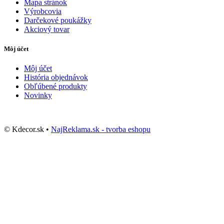
Mapa stránok
Výrobcovia
Darčekové poukážky
Akciový tovar
Môj účet
Môj účet
História objednávok
Obľúbené produkty
Novinky
© Kdecor.sk •
NajReklama.sk - tvorba eshopu