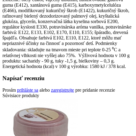
guma (E412), xantánová guma (E415), karboxymetylcelulóza
(E466), modifikovaný kukuričný škrob (E1422), kukuričný škrob,
rafinovaný bielený dezodorizovaný palmový olej, kryštalická
glukóza, glycerín, konzervačná látka kyselina sorbová E200,
regulátor kyslosti E330, potravinárska aróma vanilka, potravinárske
farbivá: Е122, Е133, Е102, Е170, Е110, Е155; špáradlo, drevená
špajdľa. Obsahuje farbivá Е102, Е110, Е122, ktoré môžu mať
nepriaznivé účinky na činnosť a pozornosť detí. Podmienky
skladovania: skladujte na tmavom mieste pri teplote 0-25 ⁰С a
relatívnej vlhkosti nie vyššej ako 75%. Výživová hodnota v 100 g
produktu: sacharidy - 90 g, tuky -1,5 g, bielkoviny – 0,3 g.
Energetická hodnota (kcal) v 100 g výrobku: 1580 kJ / 378 kcal.
Napísať recenziu
Prosím
prihláste sa
alebo
zaregistrujte
pre pridanie recenzie
Súvisiace produkty