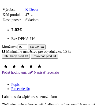
Výrobca:
K-Decor
Kód produktu:
471.a
Dostupnosť:
Skladom
7.03€
Bez DPH:
5.71€
Množstvo
Do košíka
Minimálne množstvo pre objednávku: 15 ks
Obľúbený produkt
Porovnať produkt
Počet hodnotení: 0
Napísať recenziu
Popis
Recenzie (0)
Labubu sada zápichov so zmrzlinkou
Zloženie: biely cukor, vaječný albumín, zahusťovadlá: guarová