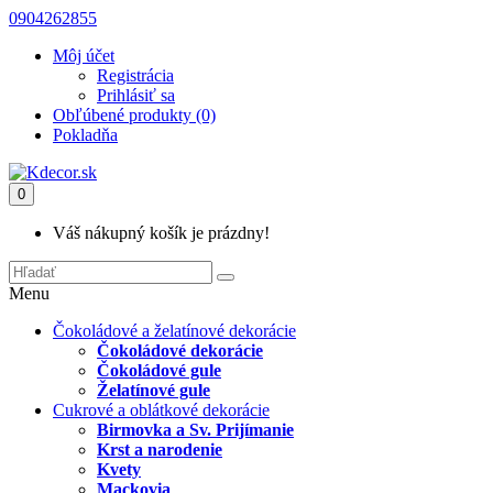
0904262855
Môj účet
Registrácia
Prihlásiť sa
Obľúbené produkty (0)
Pokladňa
0
Váš nákupný košík je prázdny!
Menu
Čokoládové a želatínové dekorácie
Čokoládové dekorácie
Čokoládové gule
Želatínové gule
Cukrové a oblátkové dekorácie
Birmovka a Sv. Prijímanie
Krst a narodenie
Kvety
Mackovia