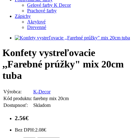
Gelové farby K Decor
Prachové farby
Zápichy
Akrylové
Drevenné
Konfety vystreľovacie
,,Farebné prúžky" mix 20cm
tuba
Výrobca:
K-Decor
Kód produktu:
farebny mix 20cm
Dostupnosť:
Skladom
2.56€
Bez DPH:
2.08€