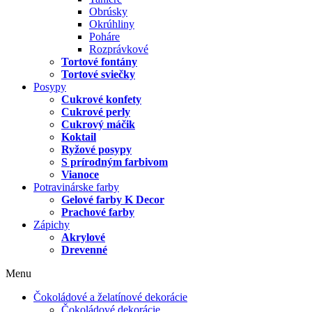
Obrúsky
Okrúhliny
Poháre
Rozprávkové
Tortové fontány
Tortové sviečky
Posypy
Cukrové konfety
Cukrové perly
Cukrový máčik
Koktail
Ryžové posypy
S prírodným farbivom
Vianoce
Potravinárske farby
Gelové farby K Decor
Prachové farby
Zápichy
Akrylové
Drevenné
Menu
Čokoládové a želatínové dekorácie
Čokoládové dekorácie