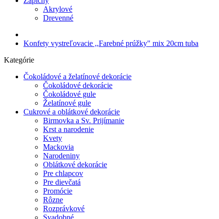
Zápichy
Akrylové
Drevenné
Konfety vystreľovacie ,,Farebné prúžky" mix 20cm tuba
Kategórie
Čokoládové a želatínové dekorácie
Čokoládové dekorácie
Čokoládové gule
Želatínové gule
Cukrové a oblátkové dekorácie
Birmovka a Sv. Prijímanie
Krst a narodenie
Kvety
Mackovia
Narodeniny
Oblátkové dekorácie
Pre chlapcov
Pre dievčatá
Promócie
Rôzne
Rozprávkové
Svadobné