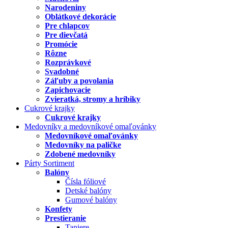
Narodeniny
Oblátkové dekorácie
Pre chlapcov
Pre dievčatá
Promócie
Rôzne
Rozprávkové
Svadobné
Záľuby a povolania
Zapichovacie
Zvieratká, stromy a hríbiky
Cukrové krajky
Cukrové krajky
Medovníky a medovníkové omaľovánky
Medovníkové omaľovánky
Medovníky na paličke
Zdobené medovníky
Párty Sortiment
Balóny
Čísla fóliové
Detské balóny
Gumové balóny
Konfety
Prestieranie
Taniere