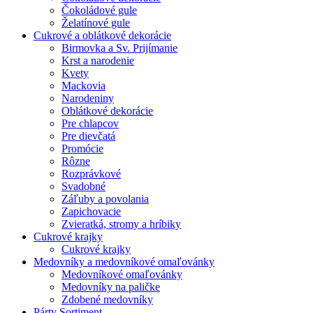
Čokoládové gule
Želatínové gule
Cukrové a oblátkové dekorácie
Birmovka a Sv. Prijímanie
Krst a narodenie
Kvety
Mackovia
Narodeniny
Oblátkové dekorácie
Pre chlapcov
Pre dievčatá
Promócie
Rôzne
Rozprávkové
Svadobné
Záľuby a povolania
Zapichovacie
Zvieratká, stromy a hríbiky
Cukrové krajky
Cukrové krajky
Medovníky a medovníkové omaľovánky
Medovníkové omaľovánky
Medovníky na paličke
Zdobené medovníky
Párty Sortiment