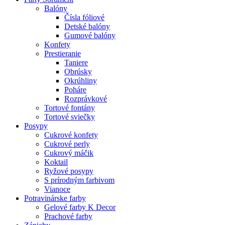
Balóny
Čísla fóliové
Detské balóny
Gumové balóny
Konfety
Prestieranie
Taniere
Obrúsky
Okrúhliny
Poháre
Rozprávkové
Tortové fontány
Tortové sviečky
Posypy
Cukrové konfety
Cukrové perly
Cukrový máčik
Koktail
Ryžové posypy
S prírodným farbivom
Vianoce
Potravinárske farby
Gelové farby K Decor
Prachové farby