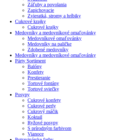
Záľuby a povolania
Zapichovacie
Zvieratká, stromy a hríbiky
Cukrové krajky
Cukrové krajky
Medovníky a medovníkové omaľovánky
Medovníkové omaľovánky
Medovníky na paličke
Zdobené medovníky
Medovníky a medovníkové omaľovánky
Párty Sortiment
Balóny
Konfety
Prestieranie
Tortové fontány
Tortové sviečky
Posypy
Cukrové konfety
Cukrové perly
Cukrový máčik
Koktail
Ryžové posypy
S prírodným farbivom
Vianoce
Potravinárske farby