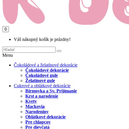
0
Váš nákupný košík je prázdny!
Menu
Čokoládové a želatínové dekorácie
Čokoládové dekorácie
Čokoládové gule
Želatínové gule
Cukrové a oblátkové dekorácie
Birmovka a Sv. Prijímanie
Krst a narodenie
Kvety
Mackovia
Narodeniny
Oblátkové dekorácie
Pre chlapcov
Pre dievčatá