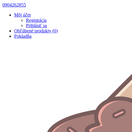
0904262855
Môj účet
Registrácia
Prihlásiť sa
Obľúbené produkty (0)
Pokladňa