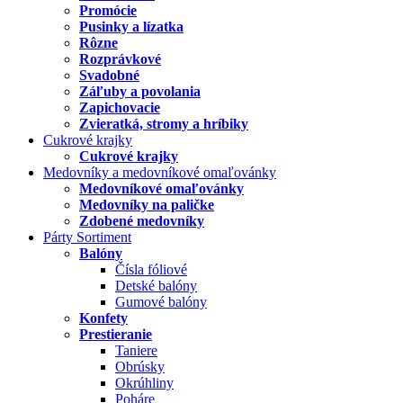
Promócie
Pusinky a lízatka
Rôzne
Rozprávkové
Svadobné
Záľuby a povolania
Zapichovacie
Zvieratká, stromy a hríbiky
Cukrové krajky
Cukrové krajky
Medovníky a medovníkové omaľovánky
Medovníkové omaľovánky
Medovníky na paličke
Zdobené medovníky
Párty Sortiment
Balóny
Čísla fóliové
Detské balóny
Gumové balóny
Konfety
Prestieranie
Taniere
Obrúsky
Okrúhliny
Poháre