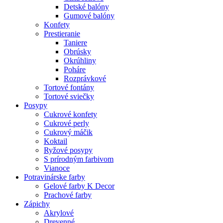
Detské balóny
Gumové balóny
Konfety
Prestieranie
Taniere
Obrúsky
Okrúhliny
Poháre
Rozprávkové
Tortové fontány
Tortové sviečky
Posypy
Cukrové konfety
Cukrové perly
Cukrový máčik
Koktail
Ryžové posypy
S prírodným farbivom
Vianoce
Potravinárske farby
Gelové farby K Decor
Prachové farby
Zápichy
Akrylové
Drevenné