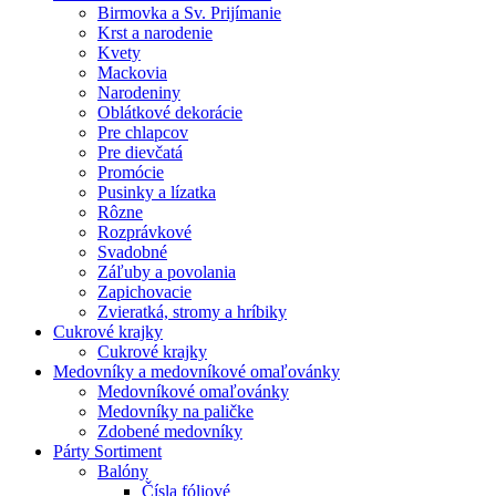
Birmovka a Sv. Prijímanie
Krst a narodenie
Kvety
Mackovia
Narodeniny
Oblátkové dekorácie
Pre chlapcov
Pre dievčatá
Promócie
Pusinky a lízatka
Rôzne
Rozprávkové
Svadobné
Záľuby a povolania
Zapichovacie
Zvieratká, stromy a hríbiky
Cukrové krajky
Cukrové krajky
Medovníky a medovníkové omaľovánky
Medovníkové omaľovánky
Medovníky na paličke
Zdobené medovníky
Párty Sortiment
Balóny
Čísla fóliové