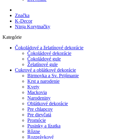
Značka
K-Decor
Ninja Korytnačky
Kategórie
Čokoládové a želatínové dekorácie
Čokoládové dekorácie
Čokoládové gule
Želatínové gule
Cukrové a oblátkové dekorácie
Birmovka a Sv. Prijímanie
Krst a narodenie
Kvety
Mackovia
Narodeniny
Oblátkové dekorácie
Pre chlapcov
Pre dievčatá
Promócie
Pusinky a lízatka
Rôzne
Rozprávkové