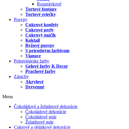
Rozprávkové
Tortové fontány
Tortové sviečky
Posypy
Cukrové konfety
Cukrové perly
Cukrový máčik
Koktail
Ryžové posypy
S prírodným farbivom
Vianoce
Potravinárske farby
Gelové farby K Decor
Prachové farby
Zápichy
Akrylové
Drevenné
Menu
Čokoládové a želatínové dekorácie
Čokoládové dekorácie
Čokoládové gule
Želatínové gule
Cukrové a oblátkové dekorácie