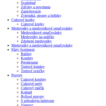
Svadobné
Záľuby a povolania
Zapichovacie
Zvieratká, stromy a hríbiky
Cukrové krajky
Cukrové krajky
Medovníky a medovníkové omaľovánky
Medovníkové omaľovánky
Medovníky na paličke
Zdobené medovníky
Medovníky a medovníkové omaľovánky
Párty Sortiment
Balóny
Konfety
Prestieranie
Tortové fontány
Tortové sviečky
Posypy
Cukrové konfety
Cukrové perly
Cukrový máčik
Koktail
Ryžové posypy
S prírodným farbivom
Vianoce