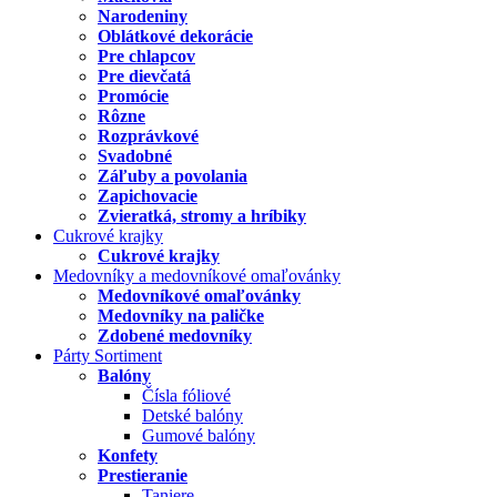
Narodeniny
Oblátkové dekorácie
Pre chlapcov
Pre dievčatá
Promócie
Rôzne
Rozprávkové
Svadobné
Záľuby a povolania
Zapichovacie
Zvieratká, stromy a hríbiky
Cukrové krajky
Cukrové krajky
Medovníky a medovníkové omaľovánky
Medovníkové omaľovánky
Medovníky na paličke
Zdobené medovníky
Párty Sortiment
Balóny
Čísla fóliové
Detské balóny
Gumové balóny
Konfety
Prestieranie
Taniere