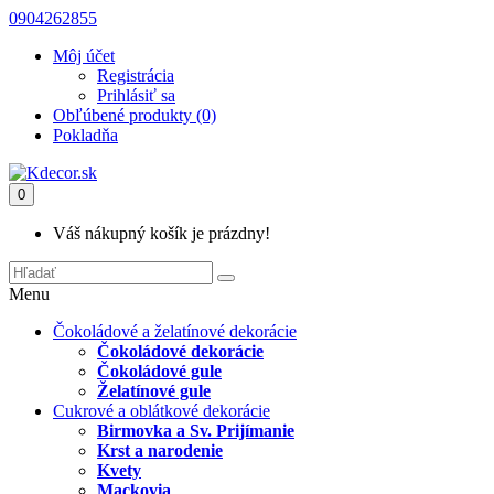
0904262855
Môj účet
Registrácia
Prihlásiť sa
Obľúbené produkty (0)
Pokladňa
0
Váš nákupný košík je prázdny!
Menu
Čokoládové a želatínové dekorácie
Čokoládové dekorácie
Čokoládové gule
Želatínové gule
Cukrové a oblátkové dekorácie
Birmovka a Sv. Prijímanie
Krst a narodenie
Kvety
Mackovia