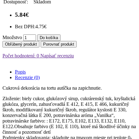
Dostupnosť:
Skladom
5.84€
Bez DPH:
4.75€
Množstvo
Do košíka
Obľúbený produkt
Porovnať produkt
Počet hodnotení: 0
Napísať recenziu
Popis
Recenzie (0)
Cukrová dekorácia na tortu autíčka na zapichnutie.
Zloženie: biely cukor, glukózový sirup, cukrárenský tuk, kryštalická
glukóza, glycerín, zahusťovadlá E 412, E 415, E 466, kukuričný
škrob, modifikovaný kukuričný škrob, regulátor kyslosti E 330,
konzervačná látka E 200, potravinárska aróma „Vanilka“,
potravinárske farbivo: : Е172, Е175, Е102, Е133, Е132, Е110,
Е122.Obsahuje farbivo (E 102, E 110), ktoré má škodlivé účinky na
činnosť a pozornosť detí
Podmienky skladovania: skladujte na tmavom mieste pri teplote 0-