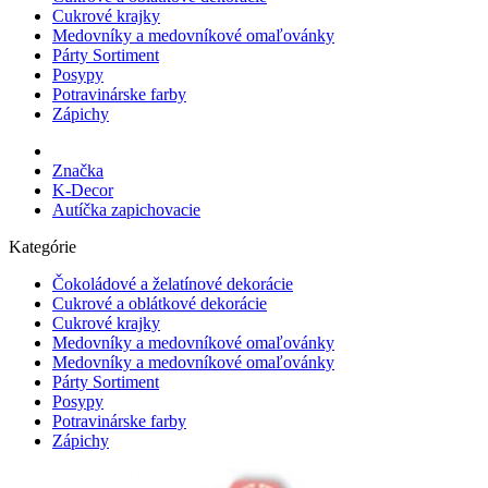
Cukrové krajky
Medovníky a medovníkové omaľovánky
Párty Sortiment
Posypy
Potravinárske farby
Zápichy
Značka
K-Decor
Autíčka zapichovacie
Kategórie
Čokoládové a želatínové dekorácie
Cukrové a oblátkové dekorácie
Cukrové krajky
Medovníky a medovníkové omaľovánky
Medovníky a medovníkové omaľovánky
Párty Sortiment
Posypy
Potravinárske farby
Zápichy