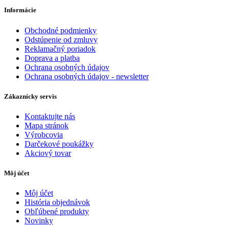
Informácie
Obchodné podmienky
Odstúpenie od zmluvy
Reklamačný poriadok
Doprava a platba
Ochrana osobných údajov
Ochrana osobných údajov - newsletter
Zákaznícky servis
Kontaktujte nás
Mapa stránok
Výrobcovia
Darčekové poukážky
Akciový tovar
Môj účet
Môj účet
História objednávok
Obľúbené produkty
Novinky