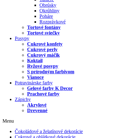
Obrúsky
Okrúhliny
Poháre
Rozprávkové
Tortové fontány
Tortové sviečky
Posypy
Cukrové konfety
Cukrové perly
Cukrový máčik
Koktail
Ryžové posypy
S prírodným farbivom
Vianoce
Potravinárske farby
Gelové farby K Decor
Prachové farby
Zápichy
Akrylové
Drevenné
Menu
Čokoládové a želatínové dekorácie
Cukrové a oblátkové dekorácie