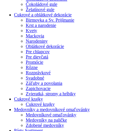
Čokoládové gule
Želatínové gule
Cukrové a oblátkové dekorácie
Birmovka a Sv. Prijímanie
Krst a narodenie
Kvety
Mackovia
Narodeniny
Oblátkové dekorácie
Pre chlapcov
Pre dievčatá
Promócie
Rôzne
Rozprávkové
Svadobné
Záľuby a povolania
Zapichovacie
Zvieratká, stromy a hríbiky
Cukrové krajky
Cukrové krajky
Medovníky a medovníkové omaľovánky
Medovníkové omaľovánky
Medovníky na paličke
Zdobené medovníky
Párty Sortiment