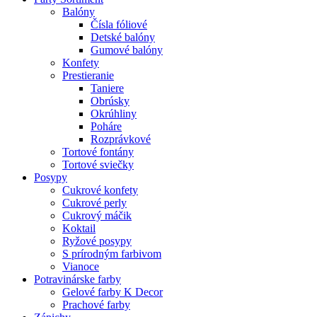
Balóny
Čísla fóliové
Detské balóny
Gumové balóny
Konfety
Prestieranie
Taniere
Obrúsky
Okrúhliny
Poháre
Rozprávkové
Tortové fontány
Tortové sviečky
Posypy
Cukrové konfety
Cukrové perly
Cukrový máčik
Koktail
Ryžové posypy
S prírodným farbivom
Vianoce
Potravinárske farby
Gelové farby K Decor
Prachové farby