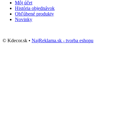
Môj účet
História objednávok
Obľúbené produkty
Novinky
© Kdecor.sk •
NajReklama.sk - tvorba eshopu