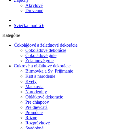
Zápichy
Akrylové
Drevenné
Sviečka modrá 6
Kategórie
Čokoládové a želatínové dekorácie
Čokoládové dekorácie
Čokoládové gule
Želatínové gule
Cukrové a oblátkové dekorácie
Birmovka a Sv. Prijímanie
Krst a narodenie
Kvety
Mackovia
Narodeniny
Oblátkové dekorácie
Pre chlapcov
Pre dievčatá
Promócie
Rôzne
Rozprávkové
Svadobné