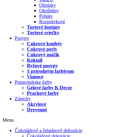
Obrúsky
Okrúhliny
Poháre
Rozprávkové
Tortové fontány
Tortové sviečky
Posypy
Cukrové konfety
Cukrové perly
Cukrový máčik
Koktail
Ryžové posypy
S prírodným farbivom
Vianoce
Potravinárske farby
Gelové farby K Decor
Prachové farby
Zápichy
Akrylové
Drevenné
Menu
Čokoládové a želatínové dekorácie
Čokoládové dekorácie