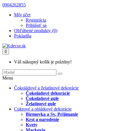
0904262855
Môj účet
Registrácia
Prihlásiť sa
Obľúbené produkty (0)
Pokladňa
0
Váš nákupný košík je prázdny!
Menu
Čokoládové a želatínové dekorácie
Čokoládové dekorácie
Čokoládové gule
Želatínové gule
Cukrové a oblátkové dekorácie
Birmovka a Sv. Prijímanie
Krst a narodenie
Kvety
Mackovia