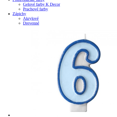
Gelové farby K Decor
Prachové farby
Zápichy
Akrylové
Drevenné