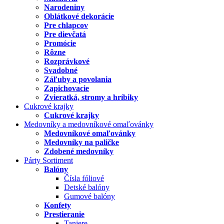
Narodeniny
Oblátkové dekorácie
Pre chlapcov
Pre dievčatá
Promócie
Rôzne
Rozprávkové
Svadobné
Záľuby a povolania
Zapichovacie
Zvieratká, stromy a hríbiky
Cukrové krajky
Cukrové krajky
Medovníky a medovníkové omaľovánky
Medovníkové omaľovánky
Medovníky na paličke
Zdobené medovníky
Párty Sortiment
Balóny
Čísla fóliové
Detské balóny
Gumové balóny
Konfety
Prestieranie
Taniere