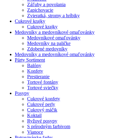
Záľuby a povolania
Zapichovacie
Zvieratká, stromy a hríbiky
Cukrové krajky
Cukrové krajky
Medovníky a medovníkové omaľovánky
Medovníkové omaľovánky
Medovníky na paličke
Zdobené medovníky
Medovníky a medovníkové omaľovánky
Párty Sortiment
Balóny
Konfety
Prestieranie
Tortové fontány
Tortové sviečky
Posypy
Cukrové konfety
Cukrové perly
Cukrový máčik
Koktail
Ryžové posypy
S prírodným farbivom
Vianoce
Potravinárske farby