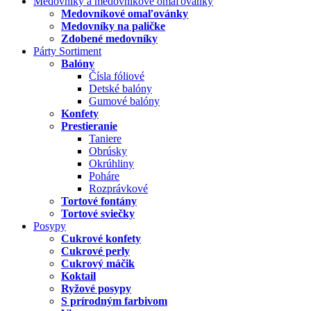
Medovníky a medovníkové omaľovánky
Medovníkové omaľovánky
Medovníky na paličke
Zdobené medovníky
Párty Sortiment
Balóny
Čísla fóliové
Detské balóny
Gumové balóny
Konfety
Prestieranie
Taniere
Obrúsky
Okrúhliny
Poháre
Rozprávkové
Tortové fontány
Tortové sviečky
Posypy
Cukrové konfety
Cukrové perly
Cukrový máčik
Koktail
Ryžové posypy
S prírodným farbivom