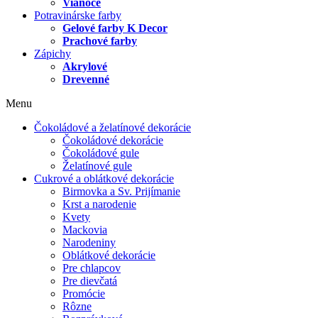
Vianoce
Potravinárske farby
Gelové farby K Decor
Prachové farby
Zápichy
Akrylové
Drevenné
Menu
Čokoládové a želatínové dekorácie
Čokoládové dekorácie
Čokoládové gule
Želatínové gule
Cukrové a oblátkové dekorácie
Birmovka a Sv. Prijímanie
Krst a narodenie
Kvety
Mackovia
Narodeniny
Oblátkové dekorácie
Pre chlapcov
Pre dievčatá
Promócie
Rôzne