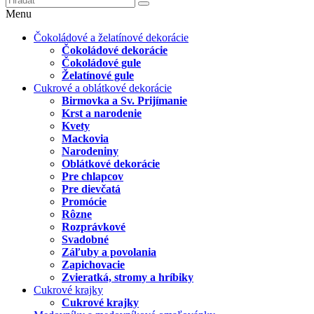
Menu
Čokoládové a želatínové dekorácie
Čokoládové dekorácie
Čokoládové gule
Želatínové gule
Cukrové a oblátkové dekorácie
Birmovka a Sv. Prijímanie
Krst a narodenie
Kvety
Mackovia
Narodeniny
Oblátkové dekorácie
Pre chlapcov
Pre dievčatá
Promócie
Rôzne
Rozprávkové
Svadobné
Záľuby a povolania
Zapichovacie
Zvieratká, stromy a hríbiky
Cukrové krajky
Cukrové krajky