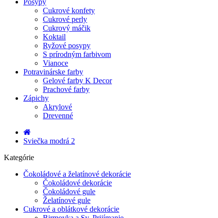
Posypy
Cukrové konfety
Cukrové perly
Cukrový máčik
Koktail
Ryžové posypy
S prírodným farbivom
Vianoce
Potravinárske farby
Gelové farby K Decor
Prachové farby
Zápichy
Akrylové
Drevenné
Sviečka modrá 2
Kategórie
Čokoládové a želatínové dekorácie
Čokoládové dekorácie
Čokoládové gule
Želatínové gule
Cukrové a oblátkové dekorácie
Birmovka a Sv. Prijímanie