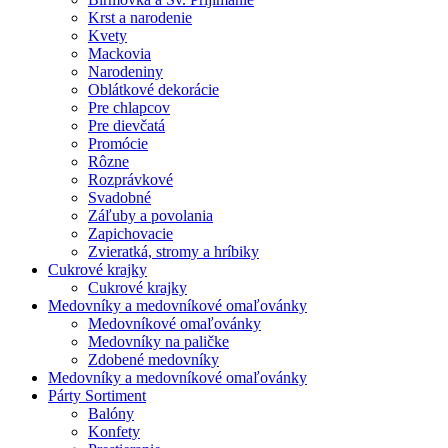
Krst a narodenie
Kvety
Mackovia
Narodeniny
Oblátkové dekorácie
Pre chlapcov
Pre dievčatá
Promócie
Rôzne
Rozprávkové
Svadobné
Záľuby a povolania
Zapichovacie
Zvieratká, stromy a hríbiky
Cukrové krajky
Cukrové krajky
Medovníky a medovníkové omaľovánky
Medovníkové omaľovánky
Medovníky na paličke
Zdobené medovníky
Medovníky a medovníkové omaľovánky
Párty Sortiment
Balóny
Konfety