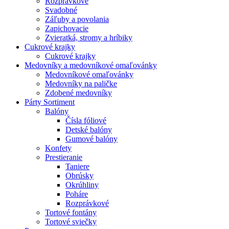
Rozprávkové
Svadobné
Záľuby a povolania
Zapichovacie
Zvieratká, stromy a hríbiky
Cukrové krajky
Cukrové krajky
Medovníky a medovníkové omaľovánky
Medovníkové omaľovánky
Medovníky na paličke
Zdobené medovníky
Párty Sortiment
Balóny
Čísla fóliové
Detské balóny
Gumové balóny
Konfety
Prestieranie
Taniere
Obrúsky
Okrúhliny
Poháre
Rozprávkové
Tortové fontány
Tortové sviečky