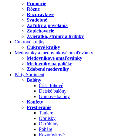
Promócie
Rôzne
Rozprávkové
Svadobné
Záľuby a povolania
Zapichovacie
Zvieratká, stromy a hríbiky
Cukrové krajky
Cukrové krajky
Medovníky a medovníkové omaľovánky
Medovníkové omaľovánky
Medovníky na paličke
Zdobené medovníky
Párty Sortiment
Balóny
Čísla fóliové
Detské balóny
Gumové balóny
Konfety
Prestieranie
Taniere
Obrúsky
Okrúhliny
Poháre
Rozprávkové