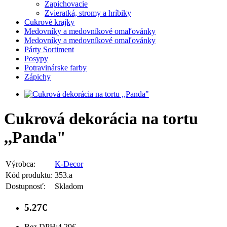
Zapichovacie
Zvieratká, stromy a hríbiky
Cukrové krajky
Medovníky a medovníkové omaľovánky
Medovníky a medovníkové omaľovánky
Párty Sortiment
Posypy
Potravinárske farby
Zápichy
Cukrová dekorácia na tortu
,,Panda"
Výrobca:
K-Decor
Kód produktu:
353.a
Dostupnosť:
Skladom
5.27€
Bez DPH:
4.29€