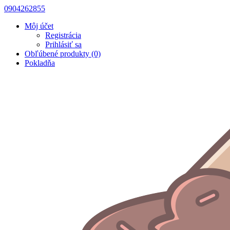
0904262855
Môj účet
Registrácia
Prihlásiť sa
Obľúbené produkty (0)
Pokladňa