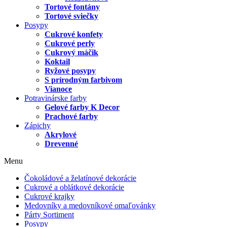
Tortové fontány
Tortové sviečky
Posypy
Cukrové konfety
Cukrové perly
Cukrový máčik
Koktail
Ryžové posypy
S prírodným farbivom
Vianoce
Potravinárske farby
Gelové farby K Decor
Prachové farby
Zápichy
Akrylové
Drevenné
Menu
Čokoládové a želatínové dekorácie
Cukrové a oblátkové dekorácie
Cukrové krajky
Medovníky a medovníkové omaľovánky
Párty Sortiment
Posypy