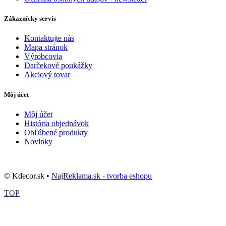
Zákaznícky servis
Kontaktujte nás
Mapa stránok
Výrobcovia
Darčekové poukážky
Akciový tovar
Môj účet
Môj účet
História objednávok
Obľúbené produkty
Novinky
© Kdecor.sk •
NajReklama.sk - tvorba eshopu
TOP