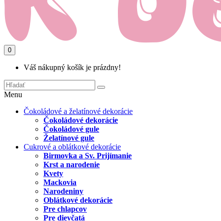
0
Váš nákupný košík je prázdny!
Menu
Čokoládové a želatínové dekorácie
Čokoládové dekorácie
Čokoládové gule
Želatínové gule
Cukrové a oblátkové dekorácie
Birmovka a Sv. Prijímanie
Krst a narodenie
Kvety
Mackovia
Narodeniny
Oblátkové dekorácie
Pre chlapcov
Pre dievčatá