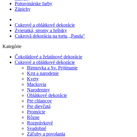
Potravinárske farby
Zápichy
Cukrové a oblátkové dekorácie
Zvieratká, stromy a hríbiky
Cukrová dekorácia na tortu ,,Panda"
Kategórie
Čokoládové a želatínové dekorácie
Cukrové a oblátkové dekorácie
Birmovka a Sv. Prijímanie
Krst a narodenie
Kvety
Mackovia
Narodeniny
Oblátkové dekorácie
Pre chlapcov
Pre dievčatá
Promócie
Rôzne
Rozprávkové
Svadobné
Záľuby a povolania