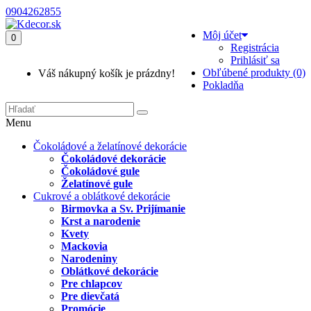
0904262855
Môj účet
0
Registrácia
Prihlásiť sa
Obľúbené produkty (0)
Váš nákupný košík je prázdny!
Pokladňa
Menu
Čokoládové a želatínové dekorácie
Čokoládové dekorácie
Čokoládové gule
Želatínové gule
Cukrové a oblátkové dekorácie
Birmovka a Sv. Prijímanie
Krst a narodenie
Kvety
Mackovia
Narodeniny
Oblátkové dekorácie
Pre chlapcov
Pre dievčatá
Promócie