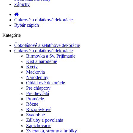
Zápichy
Cukrové a oblátkové dekorácie
Rybár zápich
Kategórie
Čokoládové a želatínové dekorácie
Cukrové a oblátkové dekorácie
Birmovka a Sv. Prijímanie
Krst a narodenie
Kvety
Mackovia
Narodeniny
Oblátkové dekorácie
Pre chlapcov
Pre dievčatá
Promócie
Rôzne
Rozprávkové
Svadobné
Záľuby a povolania
Zapichovacie
Zvieratká, stromy a hríbiky