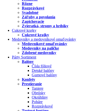
Rôzne
Rozprávkové
Svadobné
Záľuby a povolania
Zapichovacie
Zvieratká, stromy a hríbiky
Cukrové krajky
Cukrové krajky
Medovníky a medovníkové omaľovánky
Medovníkové omaľovánky
Medovníky na paličke
Zdobené medovníky
Párty Sortiment
Balóny
Čísla fóliové
Detské balóny
Gumové balóny
Konfety
Prestieranie
Taniere
Obrúsky
Okrúhliny
Poháre
Rozprávkové
Tortové fontány