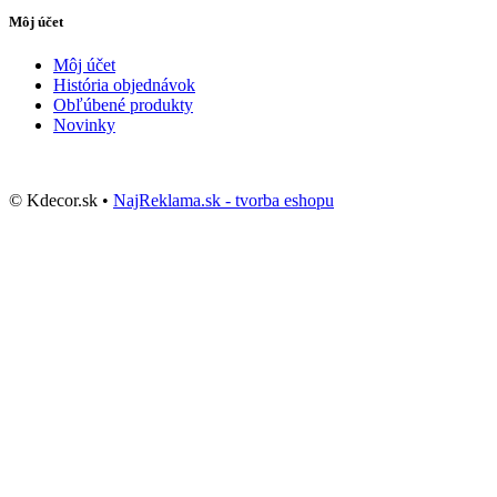
Môj účet
Môj účet
História objednávok
Obľúbené produkty
Novinky
© Kdecor.sk •
NajReklama.sk - tvorba eshopu