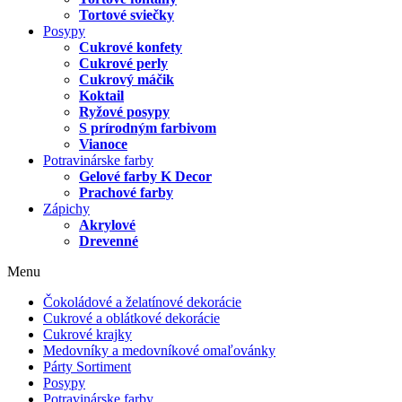
Tortové sviečky
Posypy
Cukrové konfety
Cukrové perly
Cukrový máčik
Koktail
Ryžové posypy
S prírodným farbivom
Vianoce
Potravinárske farby
Gelové farby K Decor
Prachové farby
Zápichy
Akrylové
Drevenné
Menu
Čokoládové a želatínové dekorácie
Cukrové a oblátkové dekorácie
Cukrové krajky
Medovníky a medovníkové omaľovánky
Párty Sortiment
Posypy
Potravinárske farby