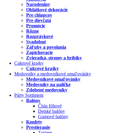
Narodeniny
Oblátkové dekorácie
Pre chlapcov
Pre dievčatá
Promócie
Rôzne
Rozprávkové
Svadobné
Záľuby a povolania
Zapichovacie
Zvieratká, stromy a hríbiky
Cukrové krajky
Cukrové krajky
Medovníky a medovníkové omaľovánky
Medovníkové omaľovánky
Medovníky na paličke
Zdobené medovníky
Párty Sortiment
Balóny
Čísla fóliové
Detské balóny
Gumové balóny
Konfety
Prestieranie
Taniere