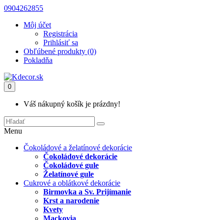
0904262855
Môj účet
Registrácia
Prihlásiť sa
Obľúbené produkty (0)
Pokladňa
0
Váš nákupný košík je prázdny!
Menu
Čokoládové a želatínové dekorácie
Čokoládové dekorácie
Čokoládové gule
Želatínové gule
Cukrové a oblátkové dekorácie
Birmovka a Sv. Prijímanie
Krst a narodenie
Kvety
Mackovia