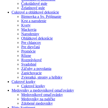
Čokoládové gule
Želatínové gule
Cukrové a oblátkové dekorácie
Birmovka a Sv. Prijímanie
Krst a narodenie
Kvety
Mackovia
Narodeniny
Oblátkové dekorácie
Pre chlapcov
Pre dievčatá
Promócie
Rôzne
Rozprávkové
Svadobné
Záľuby a povolania
Zapichovacie
Zvieratká, stromy a hríbiky
Cukrové krajky
Cukrové krajky
Medovníky a medovníkové omaľovánky
Medovníkové omaľovánky
Medovníky na paličke
Zdobené medovníky
Párty Sortiment