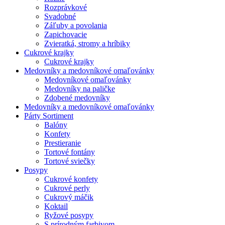
Rozprávkové
Svadobné
Záľuby a povolania
Zapichovacie
Zvieratká, stromy a hríbiky
Cukrové krajky
Cukrové krajky
Medovníky a medovníkové omaľovánky
Medovníkové omaľovánky
Medovníky na paličke
Zdobené medovníky
Medovníky a medovníkové omaľovánky
Párty Sortiment
Balóny
Konfety
Prestieranie
Tortové fontány
Tortové sviečky
Posypy
Cukrové konfety
Cukrové perly
Cukrový máčik
Koktail
Ryžové posypy
S prírodným farbivom