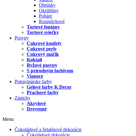
Obrúsky
Okrúhliny
Poháre
Rozprávkové
Tortové fontány
Tortové sviečky
Posypy
Cukrové konfety
Cukrové perly
Cukrový máčik
Koktail
Ryžové posypy
S prírodným farbivom
Vianoce
Potravinárske farby
Gelové farby K Decor
Prachové farby
Zápichy
Akrylové
Drevenné
Menu
Čokoládové a želatínové dekorácie
Čokoládové dekorácie