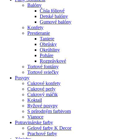
Balóny
Čísla fóliové
Detské balóny
Gumové balóny
Konfety
Prestieranie
Taniere
Obrúsky
Okrúhliny
Poháre
Rozprávkové
Tortové fontány
Tortové sviečky
Posypy
Cukrové konfety
Cukrové perly
Cukrový máčik
Koktail
Ryžové posypy
S prírodným farbivom
Vianoce
Potravinárske farby
Gelové farby K Decor
Prachové farby