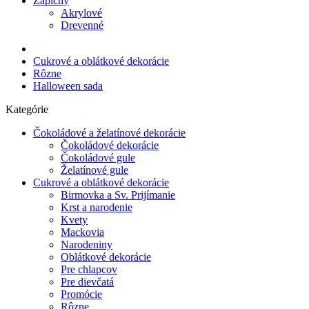
Zápichy
Akrylové
Drevenné
Cukrové a oblátkové dekorácie
Rôzne
Halloween sada
Kategórie
Čokoládové a želatínové dekorácie
Čokoládové dekorácie
Čokoládové gule
Želatínové gule
Cukrové a oblátkové dekorácie
Birmovka a Sv. Prijímanie
Krst a narodenie
Kvety
Mackovia
Narodeniny
Oblátkové dekorácie
Pre chlapcov
Pre dievčatá
Promócie
Rôzne