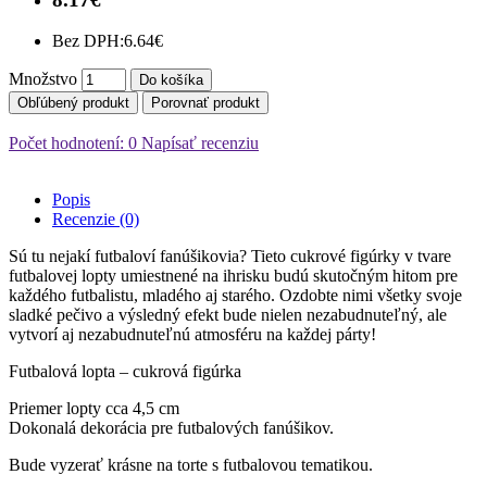
Bez DPH:
6.64€
Množstvo
Do košíka
Obľúbený produkt
Porovnať produkt
Počet hodnotení: 0
Napísať recenziu
Popis
Recenzie (0)
Sú tu nejakí futbaloví fanúšikovia? Tieto cukrové figúrky v tvare
futbalovej lopty umiestnené na ihrisku budú skutočným hitom pre
každého futbalistu, mladého aj starého. Ozdobte nimi všetky svoje
sladké pečivo a výsledný efekt bude nielen nezabudnuteľný, ale
vytvorí aj nezabudnuteľnú atmosféru na každej párty!
Futbalová lopta – cukrová figúrka
Priemer lopty cca 4,5 cm
Dokonalá dekorácia pre futbalových fanúšikov.
Bude vyzerať krásne na torte s futbalovou tematikou.