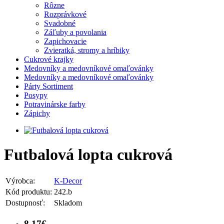
Rôzne
Rozprávkové
Svadobné
Záľuby a povolania
Zapichovacie
Zvieratká, stromy a hríbiky
Cukrové krajky
Medovníky a medovníkové omaľovánky
Medovníky a medovníkové omaľovánky
Párty Sortiment
Posypy
Potravinárske farby
Zápichy
Futbalová lopta cukrová
Výrobca:
K-Decor
Kód produktu:
242.b
Dostupnosť:
Skladom
8.17€