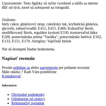
Upozornenie: Tieto figúrky sú ručne vyrobené a môžu sa mierne
líšiť od tých, ktoré sú zobrazené na fotografii.
Zloženie:
biely cukor, glukózový sirup, cukrársky tuk, kryštalická glukóza,
glycerín, zahusťovadlá: E412, E415, E466; Kukuričný škrob,
modifikovaný škrob, regulátor kyslosti E330, konzervačná látka
E200, potravinárska aróma "Vanilka", potravinárske farbivá: E102,
E133, E151, E170. Alergény: Vaječnáý bielok
Nie sú dostupné žiadne hodnotenia.
Napísať recenziu
Prosím
prihláste sa
alebo
zaregistrujte
pre pridanie recenzie
Máte otázku ?
Radi Vám pomôžeme
Kontaktovať
Informácie
Obchodné podmienky
Odstúpenie od zmluvy
Reklamačný poriadok