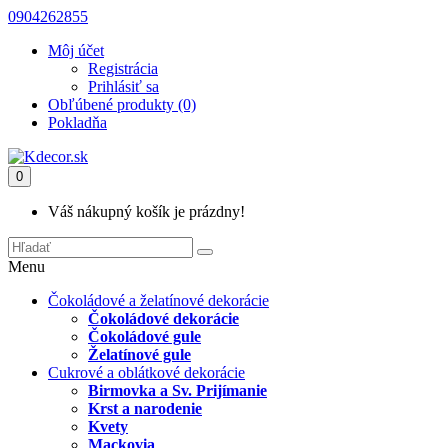
0904262855
Môj účet
Registrácia
Prihlásiť sa
Obľúbené produkty (0)
Pokladňa
0
Váš nákupný košík je prázdny!
Menu
Čokoládové a želatínové dekorácie
Čokoládové dekorácie
Čokoládové gule
Želatínové gule
Cukrové a oblátkové dekorácie
Birmovka a Sv. Prijímanie
Krst a narodenie
Kvety
Mackovia