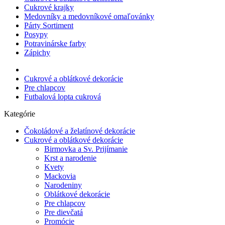
Cukrové krajky
Medovníky a medovníkové omaľovánky
Párty Sortiment
Posypy
Potravinárske farby
Zápichy
Cukrové a oblátkové dekorácie
Pre chlapcov
Futbalová lopta cukrová
Kategórie
Čokoládové a želatínové dekorácie
Cukrové a oblátkové dekorácie
Birmovka a Sv. Prijímanie
Krst a narodenie
Kvety
Mackovia
Narodeniny
Oblátkové dekorácie
Pre chlapcov
Pre dievčatá
Promócie