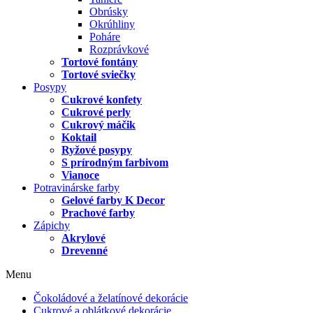
Obrúsky
Okrúhliny
Poháre
Rozprávkové
Tortové fontány
Tortové sviečky
Posypy
Cukrové konfety
Cukrové perly
Cukrový máčik
Koktail
Ryžové posypy
S prírodným farbivom
Vianoce
Potravinárske farby
Gelové farby K Decor
Prachové farby
Zápichy
Akrylové
Drevenné
Menu
Čokoládové a želatínové dekorácie
Cukrové a oblátkové dekorácie