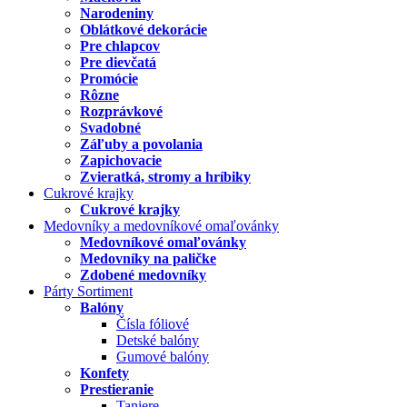
Narodeniny
Oblátkové dekorácie
Pre chlapcov
Pre dievčatá
Promócie
Rôzne
Rozprávkové
Svadobné
Záľuby a povolania
Zapichovacie
Zvieratká, stromy a hríbiky
Cukrové krajky
Cukrové krajky
Medovníky a medovníkové omaľovánky
Medovníkové omaľovánky
Medovníky na paličke
Zdobené medovníky
Párty Sortiment
Balóny
Čísla fóliové
Detské balóny
Gumové balóny
Konfety
Prestieranie
Taniere