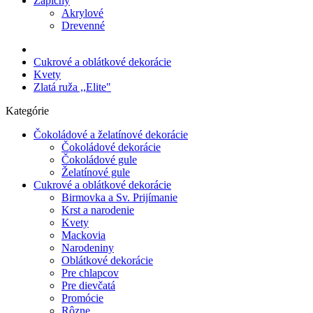
Zápichy
Akrylové
Drevenné
Cukrové a oblátkové dekorácie
Kvety
Zlatá ruža ,,Elite"
Kategórie
Čokoládové a želatínové dekorácie
Čokoládové dekorácie
Čokoládové gule
Želatínové gule
Cukrové a oblátkové dekorácie
Birmovka a Sv. Prijímanie
Krst a narodenie
Kvety
Mackovia
Narodeniny
Oblátkové dekorácie
Pre chlapcov
Pre dievčatá
Promócie
Rôzne