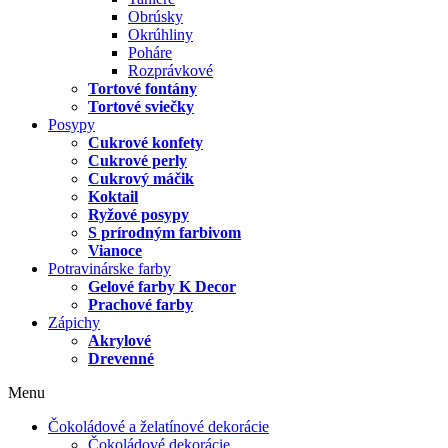
Obrúsky
Okrúhliny
Poháre
Rozprávkové
Tortové fontány
Tortové sviečky
Posypy
Cukrové konfety
Cukrové perly
Cukrový máčik
Koktail
Ryžové posypy
S prírodným farbivom
Vianoce
Potravinárske farby
Gelové farby K Decor
Prachové farby
Zápichy
Akrylové
Drevenné
Menu
Čokoládové a želatínové dekorácie
Čokoládové dekorácie