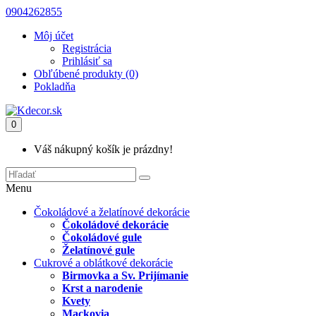
0904262855
Môj účet
Registrácia
Prihlásiť sa
Obľúbené produkty (0)
Pokladňa
0
Váš nákupný košík je prázdny!
Menu
Čokoládové a želatínové dekorácie
Čokoládové dekorácie
Čokoládové gule
Želatínové gule
Cukrové a oblátkové dekorácie
Birmovka a Sv. Prijímanie
Krst a narodenie
Kvety
Mackovia