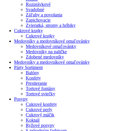
Rozprávkové
Svadobné
Záľuby a povolania
Zapichovacie
Zvieratká, stromy a hríbiky
Cukrové krajky
Cukrové krajky
Medovníky a medovníkové omaľovánky
Medovníkové omaľovánky
Medovníky na paličke
Zdobené medovníky
Medovníky a medovníkové omaľovánky
Párty Sortiment
Balóny
Konfety
Prestieranie
Tortové fontány
Tortové sviečky
Posypy
Cukrové konfety
Cukrové perly
Cukrový máčik
Koktail
Ryžové posypy
S prírodným farbivom