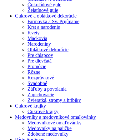
Čokoládové gule
Želatínové gule
Cukrové a oblátkové dekorácie
Birmovka a Sv. Prijímanie
Krst a narodenie
Kvety
Mackovia
Narodeniny
Oblátkové dekorácie
Pre chlapcov
Pre dievčatá
Promócie
Rôzne
Rozprávkové
Svadobné
Záľuby a povolania
Zapichovacie
Zvieratká, stromy a hríbiky
Cukrové krajky
Cukrové krajky
Medovníky a medovníkové omaľovánky
Medovníkové omaľovánky
Medovníky na paličke
Zdobené medovníky
Párty Sortiment