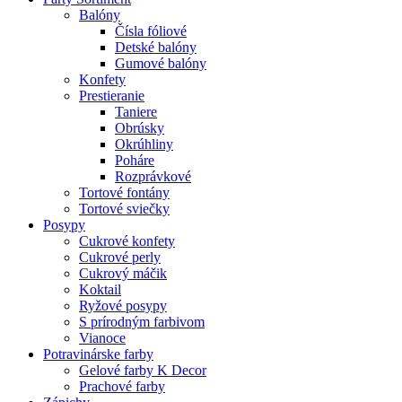
Balóny
Čísla fóliové
Detské balóny
Gumové balóny
Konfety
Prestieranie
Taniere
Obrúsky
Okrúhliny
Poháre
Rozprávkové
Tortové fontány
Tortové sviečky
Posypy
Cukrové konfety
Cukrové perly
Cukrový máčik
Koktail
Ryžové posypy
S prírodným farbivom
Vianoce
Potravinárske farby
Gelové farby K Decor
Prachové farby