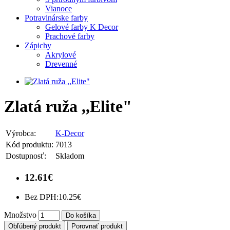
Vianoce
Potravinárske farby
Gelové farby K Decor
Prachové farby
Zápichy
Akrylové
Drevenné
Zlatá ruža ,,Elite"
Výrobca:
K-Decor
Kód produktu:
7013
Dostupnosť:
Skladom
12.61€
Bez DPH:
10.25€
Množstvo
Do košíka
Obľúbený produkt
Porovnať produkt