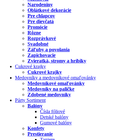
Narodeniny
Oblátkové dekorácie
Pre chlapcov
Pre dievčatá
Promócie
Rôzne
Rozprávkové
Svadobné
Záľuby a povolania
Zapichovacie
Zvieratká, stromy a hríbiky
Cukrové krajky
Cukrové krajky
Medovníky a medovníkové omaľovánky
Medovníkové omaľovánky
Medovníky na paličke
Zdobené medovníky
Párty Sortiment
Balóny
Čísla fóliové
Detské balóny
Gumové balóny
Konfety
Prestieranie
Taniere