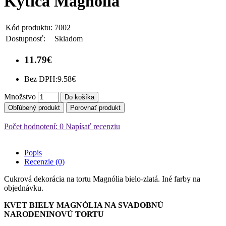
Kytica Magnólia
Kód produktu:
7002
Dostupnosť:
Skladom
11.79€
Bez DPH:
9.58€
Množstvo
Do košíka
Obľúbený produkt
Porovnať produkt
Počet hodnotení: 0
Napísať recenziu
Popis
Recenzie (0)
Cukrová dekorácia na tortu Magnólia bielo-zlatá. Iné farby na
objednávku.
KVET BIELY MAGNÓLIA NA SVADOBNÚ
NARODENINOVÚ TORTU