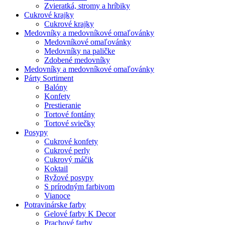
Zvieratká, stromy a hríbiky
Cukrové krajky
Cukrové krajky
Medovníky a medovníkové omaľovánky
Medovníkové omaľovánky
Medovníky na paličke
Zdobené medovníky
Medovníky a medovníkové omaľovánky
Párty Sortiment
Balóny
Konfety
Prestieranie
Tortové fontány
Tortové sviečky
Posypy
Cukrové konfety
Cukrové perly
Cukrový máčik
Koktail
Ryžové posypy
S prírodným farbivom
Vianoce
Potravinárske farby
Gelové farby K Decor
Prachové farby