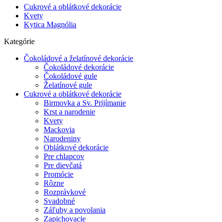
Cukrové a oblátkové dekorácie
Kvety
Kytica Magnólia
Kategórie
Čokoládové a želatínové dekorácie
Čokoládové dekorácie
Čokoládové gule
Želatínové gule
Cukrové a oblátkové dekorácie
Birmovka a Sv. Prijímanie
Krst a narodenie
Kvety
Mackovia
Narodeniny
Oblátkové dekorácie
Pre chlapcov
Pre dievčatá
Promócie
Rôzne
Rozprávkové
Svadobné
Záľuby a povolania
Zapichovacie