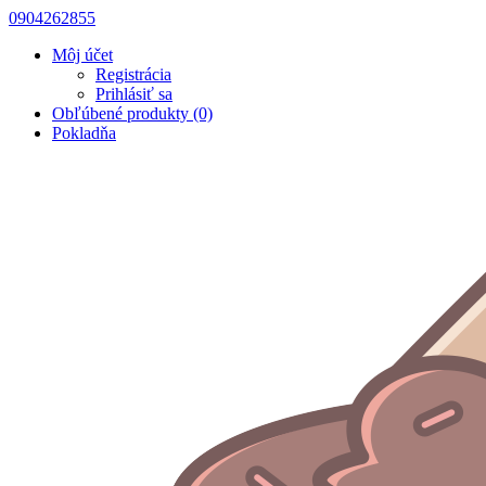
0904262855
Môj účet
Registrácia
Prihlásiť sa
Obľúbené produkty (0)
Pokladňa