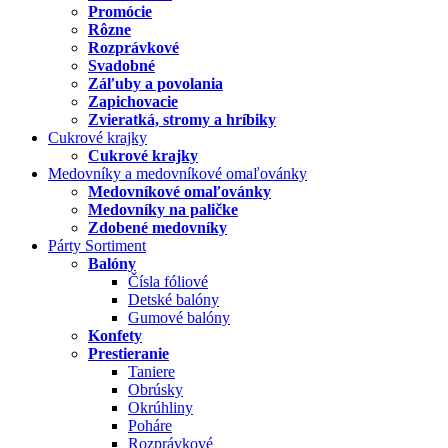
Promócie
Rôzne
Rozprávkové
Svadobné
Záľuby a povolania
Zapichovacie
Zvieratká, stromy a hríbiky
Cukrové krajky
Cukrové krajky
Medovníky a medovníkové omaľovánky
Medovníkové omaľovánky
Medovníky na paličke
Zdobené medovníky
Párty Sortiment
Balóny
Čísla fóliové
Detské balóny
Gumové balóny
Konfety
Prestieranie
Taniere
Obrúsky
Okrúhliny
Poháre
Rozprávkové