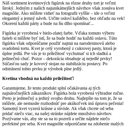
Náš sortiment kvetinových figúrok na rôzne druhy tort je veľmi
široký. Jedným z našich najunikátnejších návrhov však zostáva kvet
magnólie. Ako môžete vidieť na fotografii vyššie – ide o veľmi
elegantný a jemný návrh. Určite osloví každého, bez ohľadu na vek!
Okorení každú párty a bude na ňu dlho spomínať...
Figúrka je vyrobená v bielo-zlatej farbe. Vďaka tomuto výberu
farieb si môžete byť istí, že sa bude hodiť na každú oslavu. Túto
figúrku však odporúčame použiť najmä na narodeninovú alebo
svadobnú tortu. Kvet je celý vyrobený z cukrovej pasty, ktorá je
úplne jedlá. Pre vás je to príležitosť vychutnať si ich sladkú a
jedinečnú chuť. Pozor – dekorácia obsahuje aj nejedlé prvky!
Súčasťou sady je kovový stojan na stabilizáciu postavy. Po
odstránení tohto prvku je výrobok plne jedlý.
Kvetina vhodná na každú príležitosť!
Garantujeme, že tento produkt splní očakávania aj tých
najnáročnejších zákazníkov. Figúrka bola vyrobená výhradne ručne.
Preto je jedinečný a jediný svojho druhu. Najlepšie na tom je, že sa
môžete, ale nemusíte rozhodnúť pre akúkoľvek inú úpravu pečenia!
Samotný kvet vyzerá krásne a súvisle. Ak však chcete od seba
pridať niečo viac, na našej stránke nájdete množstvo návrhov.
Pozývame vás, aby ste sa na to pozreli a určite nájdete niečo
perfektné pre seba. Kvet magnólie odporúčame na zdobenie malých