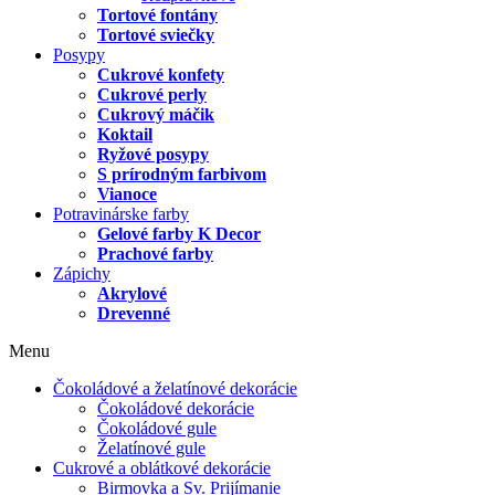
Tortové fontány
Tortové sviečky
Posypy
Cukrové konfety
Cukrové perly
Cukrový máčik
Koktail
Ryžové posypy
S prírodným farbivom
Vianoce
Potravinárske farby
Gelové farby K Decor
Prachové farby
Zápichy
Akrylové
Drevenné
Menu
Čokoládové a želatínové dekorácie
Čokoládové dekorácie
Čokoládové gule
Želatínové gule
Cukrové a oblátkové dekorácie
Birmovka a Sv. Prijímanie