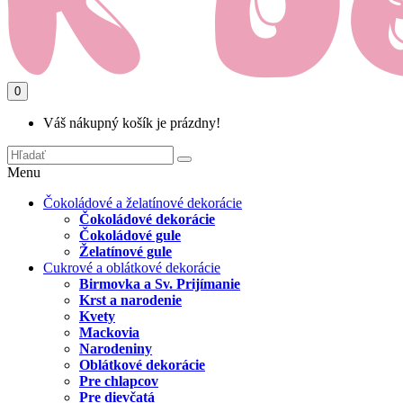
0
Váš nákupný košík je prázdny!
Menu
Čokoládové a želatínové dekorácie
Čokoládové dekorácie
Čokoládové gule
Želatínové gule
Cukrové a oblátkové dekorácie
Birmovka a Sv. Prijímanie
Krst a narodenie
Kvety
Mackovia
Narodeniny
Oblátkové dekorácie
Pre chlapcov
Pre dievčatá