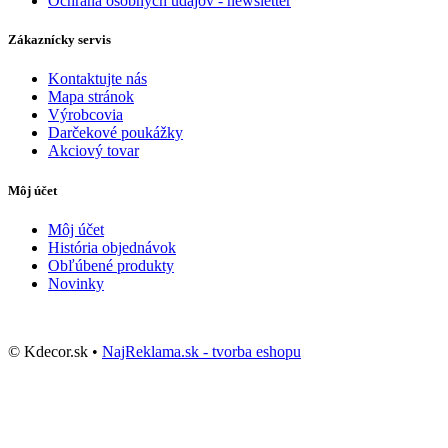
Ochrana osobných údajov - newsletter
Zákaznícky servis
Kontaktujte nás
Mapa stránok
Výrobcovia
Darčekové poukážky
Akciový tovar
Môj účet
Môj účet
História objednávok
Obľúbené produkty
Novinky
© Kdecor.sk •
NajReklama.sk - tvorba eshopu