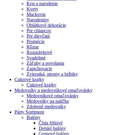
Krst a narodenie
Kvety
Mackovia
Narodeniny
Oblátkové dekorácie
Pre chlapcov
Pre dievčatá
Promócie
Rôzne
Rozprávkové
Svadobné
Záľuby a povolania
Zapichovacie
Zvieratká, stromy a hríbiky
Cukrové krajky
Cukrové krajky
Medovníky a medovníkové omaľovánky
Medovníkové omaľovánky
Medovníky na paličke
Zdobené medovníky
Párty Sortiment
Balóny
Čísla fóliové
Detské balóny
Gumové balóny