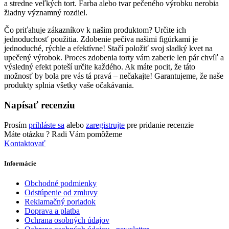
a stredne veľkých tort. Farba alebo tvar pečeného výrobku nerobia
žiadny významný rozdiel.
Čo priťahuje zákazníkov k našim produktom? Určite ich
jednoduchosť použitia. Zdobenie pečiva našimi figúrkami je
jednoduché, rýchle a efektívne! Stačí položiť svoj sladký kvet na
upečený výrobok. Proces zdobenia torty vám zaberie len pár chvíľ a
výsledný efekt poteší určite každého. Ak máte pocit, že táto
možnosť by bola pre vás tá pravá – nečakajte! Garantujeme, že naše
produkty splnia všetky vaše očakávania.
Napísať recenziu
Prosím
prihláste sa
alebo
zaregistrujte
pre pridanie recenzie
Máte otázku ?
Radi Vám pomôžeme
Kontaktovať
Informácie
Obchodné podmienky
Odstúpenie od zmluvy
Reklamačný poriadok
Doprava a platba
Ochrana osobných údajov