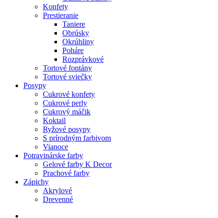
Konfety
Prestieranie
Taniere
Obrúsky
Okrúhliny
Poháre
Rozprávkové
Tortové fontány
Tortové sviečky
Posypy
Cukrové konfety
Cukrové perly
Cukrový máčik
Koktail
Ryžové posypy
S prírodným farbivom
Vianoce
Potravinárske farby
Gelové farby K Decor
Prachové farby
Zápichy
Akrylové
Drevenné