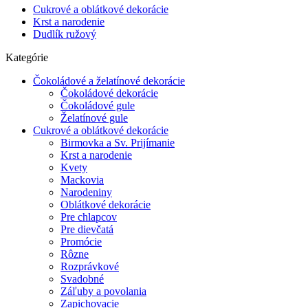
Cukrové a oblátkové dekorácie
Krst a narodenie
Dudlík ružový
Kategórie
Čokoládové a želatínové dekorácie
Čokoládové dekorácie
Čokoládové gule
Želatínové gule
Cukrové a oblátkové dekorácie
Birmovka a Sv. Prijímanie
Krst a narodenie
Kvety
Mackovia
Narodeniny
Oblátkové dekorácie
Pre chlapcov
Pre dievčatá
Promócie
Rôzne
Rozprávkové
Svadobné
Záľuby a povolania
Zapichovacie