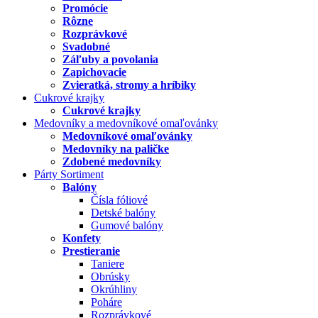
Promócie
Rôzne
Rozprávkové
Svadobné
Záľuby a povolania
Zapichovacie
Zvieratká, stromy a hríbiky
Cukrové krajky
Cukrové krajky
Medovníky a medovníkové omaľovánky
Medovníkové omaľovánky
Medovníky na paličke
Zdobené medovníky
Párty Sortiment
Balóny
Čísla fóliové
Detské balóny
Gumové balóny
Konfety
Prestieranie
Taniere
Obrúsky
Okrúhliny
Poháre
Rozprávkové