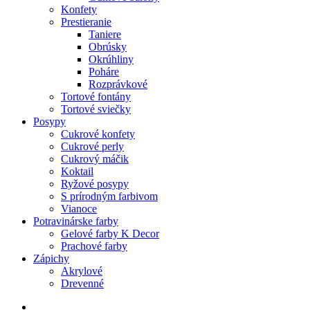
Konfety
Prestieranie
Taniere
Obrúsky
Okrúhliny
Poháre
Rozprávkové
Tortové fontány
Tortové sviečky
Posypy
Cukrové konfety
Cukrové perly
Cukrový máčik
Koktail
Ryžové posypy
S prírodným farbivom
Vianoce
Potravinárske farby
Gelové farby K Decor
Prachové farby
Zápichy
Akrylové
Drevenné