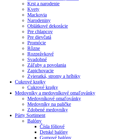
Krst a narodenie
Kvety
Mackovia
Narodeniny
Oblátkové dekorácie
Pre chlapcov
Pre dievčatá
Promócie
Rôzne
Rozprávkové
Svadobné
Záľuby a povolania
Zapichovacie
Zvieratká, stromy a hríbiky
Cukrové krajky
Cukrové krajky
Medovníky a medovníkové omaľovánky
Medovníkové omaľovánky
Medovníky na paličke
Zdobené medovníky
Párty Sortiment
Balóny
Čísla fóliové
Detské balóny
Gumové balóny