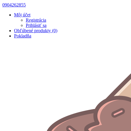
0904262855
Môj účet
Registrácia
Prihlásiť sa
Obľúbené produkty (0)
Pokladňa