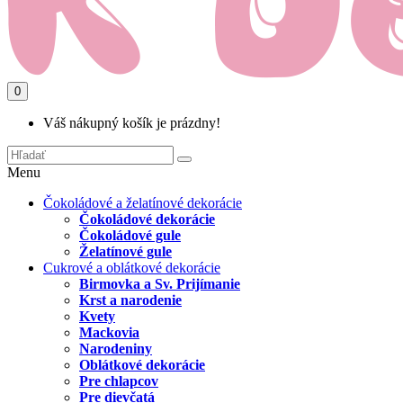
0
Váš nákupný košík je prázdny!
Menu
Čokoládové a želatínové dekorácie
Čokoládové dekorácie
Čokoládové gule
Želatínové gule
Cukrové a oblátkové dekorácie
Birmovka a Sv. Prijímanie
Krst a narodenie
Kvety
Mackovia
Narodeniny
Oblátkové dekorácie
Pre chlapcov
Pre dievčatá