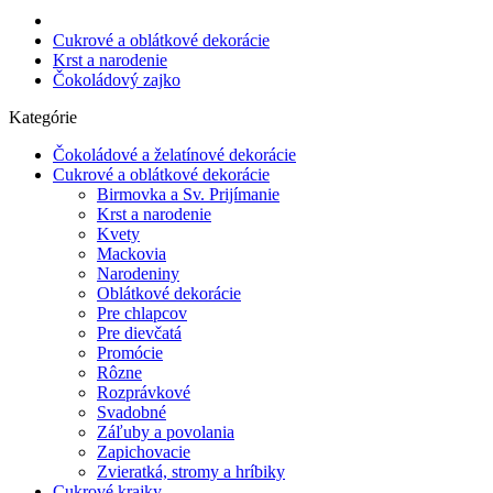
Cukrové a oblátkové dekorácie
Krst a narodenie
Čokoládový zajko
Kategórie
Čokoládové a želatínové dekorácie
Cukrové a oblátkové dekorácie
Birmovka a Sv. Prijímanie
Krst a narodenie
Kvety
Mackovia
Narodeniny
Oblátkové dekorácie
Pre chlapcov
Pre dievčatá
Promócie
Rôzne
Rozprávkové
Svadobné
Záľuby a povolania
Zapichovacie
Zvieratká, stromy a hríbiky
Cukrové krajky