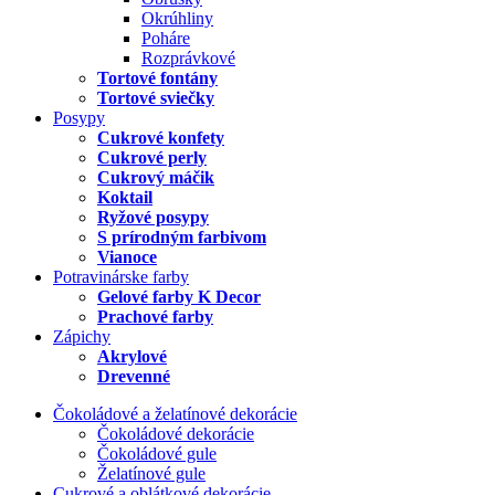
Okrúhliny
Poháre
Rozprávkové
Tortové fontány
Tortové sviečky
Posypy
Cukrové konfety
Cukrové perly
Cukrový máčik
Koktail
Ryžové posypy
S prírodným farbivom
Vianoce
Potravinárske farby
Gelové farby K Decor
Prachové farby
Zápichy
Akrylové
Drevenné
Čokoládové a želatínové dekorácie
Čokoládové dekorácie
Čokoládové gule
Želatínové gule
Cukrové a oblátkové dekorácie