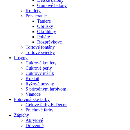
Detské balóny
Gumové balóny
Konfety
Prestieranie
Taniere
Obrúsky
Okrúhliny
Poháre
Rozprávkové
Tortové fontány
Tortové sviečky
Posypy
Cukrové konfety
Cukrové perly
Cukrový máčik
Koktail
Ryžové posypy
S prírodným farbivom
Vianoce
Potravinárske farby
Gelové farby K Decor
Prachové farby
Zápichy
Akrylové
Drevenné