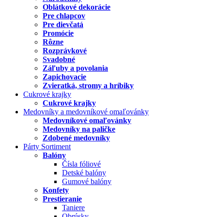
Oblátkové dekorácie
Pre chlapcov
Pre dievčatá
Promócie
Rôzne
Rozprávkové
Svadobné
Záľuby a povolania
Zapichovacie
Zvieratká, stromy a hríbiky
Cukrové krajky
Cukrové krajky
Medovníky a medovníkové omaľovánky
Medovníkové omaľovánky
Medovníky na paličke
Zdobené medovníky
Párty Sortiment
Balóny
Čísla fóliové
Detské balóny
Gumové balóny
Konfety
Prestieranie
Taniere
Obrúsky