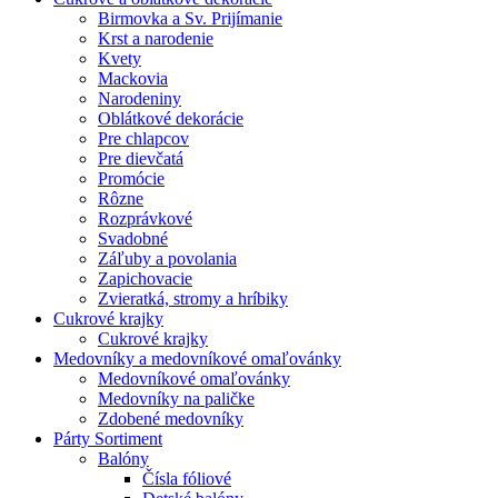
Birmovka a Sv. Prijímanie
Krst a narodenie
Kvety
Mackovia
Narodeniny
Oblátkové dekorácie
Pre chlapcov
Pre dievčatá
Promócie
Rôzne
Rozprávkové
Svadobné
Záľuby a povolania
Zapichovacie
Zvieratká, stromy a hríbiky
Cukrové krajky
Cukrové krajky
Medovníky a medovníkové omaľovánky
Medovníkové omaľovánky
Medovníky na paličke
Zdobené medovníky
Párty Sortiment
Balóny
Čísla fóliové