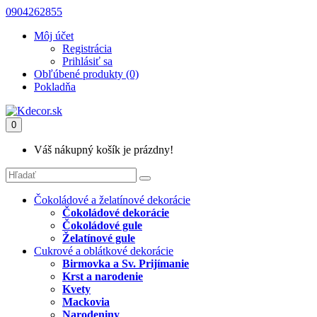
0904262855
Môj účet
Registrácia
Prihlásiť sa
Obľúbené produkty (0)
Pokladňa
0
Váš nákupný košík je prázdny!
Čokoládové a želatínové dekorácie
Čokoládové dekorácie
Čokoládové gule
Želatínové gule
Cukrové a oblátkové dekorácie
Birmovka a Sv. Prijímanie
Krst a narodenie
Kvety
Mackovia
Narodeniny