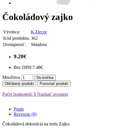
Čokoládový zajko
Výrobca:
K-Decor
Kód produktu:
362
Dostupnosť:
Skladom
9.20€
Bez DPH:
7.48€
Množstvo
Do košíka
Obľúbený produkt
Porovnať produkt
Počet hodnotení: 0
Napísať recenziu
Popis
Recenzie (0)
Čokoládová dekorácia na tortu Zajko.