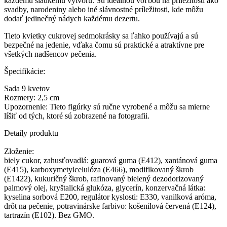
každému sladkému výtvoru. Sú ideálnou voľbou na príležitosti ako
svadby, narodeniny alebo iné slávnostné príležitosti, kde môžu
dodať jedinečný nádych každému dezertu.
Tieto kvietky cukrovej sedmokrásky sa ľahko používajú a sú
bezpečné na jedenie, vďaka čomu sú praktické a atraktívne pre
všetkých nadšencov pečenia.
Špecifikácie:
Sada 9 kvetov
Rozmery: 2,5 cm
Upozornenie: Tieto figúrky sú ručne vyrobené a môžu sa mierne
líšiť od tých, ktoré sú zobrazené na fotografii.
Detaily produktu
Zloženie:
biely cukor, zahusťovadlá: guarová guma (E412), xantánová guma
(E415), karboxymetylcelulóza (E466), modifikovaný škrob
(E1422), kukuričný škrob, rafinovaný bielený dezodorizovaný
palmový olej, kryštalická glukóza, glycerín, konzervačná látka:
kyselina sorbová E200, regulátor kyslosti: E330, vanilková aróma,
drôt na pečenie, potravinárske farbivo: košenilová červená (E124),
tartrazín (E102). Bez GMO.