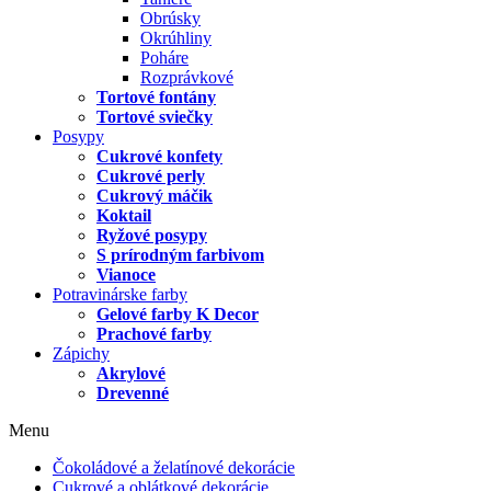
Obrúsky
Okrúhliny
Poháre
Rozprávkové
Tortové fontány
Tortové sviečky
Posypy
Cukrové konfety
Cukrové perly
Cukrový máčik
Koktail
Ryžové posypy
S prírodným farbivom
Vianoce
Potravinárske farby
Gelové farby K Decor
Prachové farby
Zápichy
Akrylové
Drevenné
Menu
Čokoládové a želatínové dekorácie
Cukrové a oblátkové dekorácie