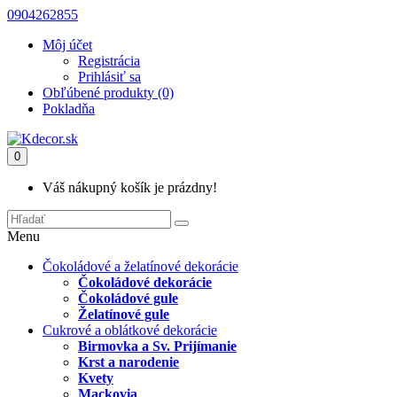
0904262855
Môj účet
Registrácia
Prihlásiť sa
Obľúbené produkty (0)
Pokladňa
0
Váš nákupný košík je prázdny!
Menu
Čokoládové a želatínové dekorácie
Čokoládové dekorácie
Čokoládové gule
Želatínové gule
Cukrové a oblátkové dekorácie
Birmovka a Sv. Prijímanie
Krst a narodenie
Kvety
Mackovia