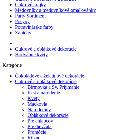
Cukrové krajky
Medovníky a medovníkové omaľovánky
Párty Sortiment
Posypy
Potravinárske farby
Zápichy
Cukrové a oblátkové dekorácie
Hodvábne kvety
Kategórie
Čokoládové a želatínové dekorácie
Cukrové a oblátkové dekorácie
Birmovka a Sv. Prijímanie
Krst a narodenie
Kvety
Mackovia
Narodeniny
Oblátkové dekorácie
Pre chlapcov
Pre dievčatá
Promócie
Rôzne