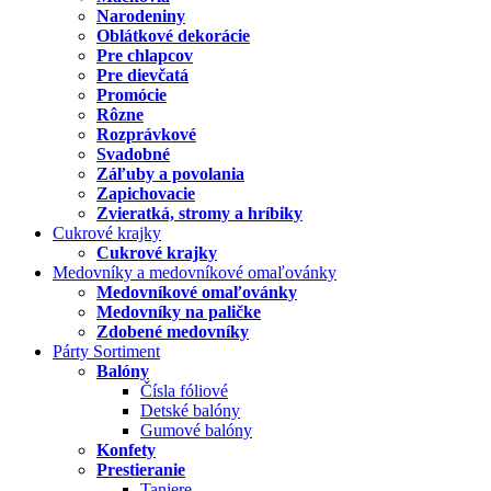
Narodeniny
Oblátkové dekorácie
Pre chlapcov
Pre dievčatá
Promócie
Rôzne
Rozprávkové
Svadobné
Záľuby a povolania
Zapichovacie
Zvieratká, stromy a hríbiky
Cukrové krajky
Cukrové krajky
Medovníky a medovníkové omaľovánky
Medovníkové omaľovánky
Medovníky na paličke
Zdobené medovníky
Párty Sortiment
Balóny
Čísla fóliové
Detské balóny
Gumové balóny
Konfety
Prestieranie
Taniere