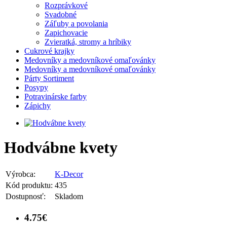
Rozprávkové
Svadobné
Záľuby a povolania
Zapichovacie
Zvieratká, stromy a hríbiky
Cukrové krajky
Medovníky a medovníkové omaľovánky
Medovníky a medovníkové omaľovánky
Párty Sortiment
Posypy
Potravinárske farby
Zápichy
Hodvábne kvety
Výrobca:
K-Decor
Kód produktu:
435
Dostupnosť:
Skladom
4.75€