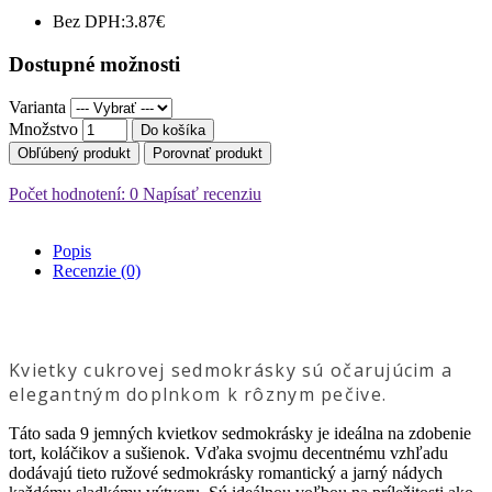
Bez DPH:
3.87€
Dostupné možnosti
Varianta
Množstvo
Do košíka
Obľúbený produkt
Porovnať produkt
Počet hodnotení: 0
Napísať recenziu
Popis
Recenzie (0)
Kvietky cukrovej sedmokrásky sú očarujúcim a
elegantným doplnkom k rôznym pečive.
Táto sada 9 jemných kvietkov sedmokrásky je ideálna na zdobenie
tort, koláčikov a sušienok. Vďaka svojmu decentnému vzhľadu
dodávajú tieto ružové sedmokrásky romantický a jarný nádych