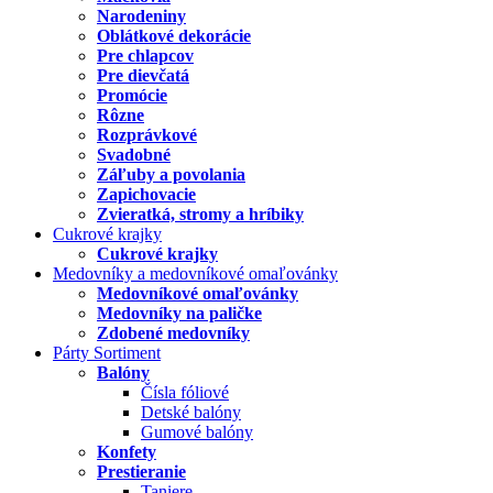
Narodeniny
Oblátkové dekorácie
Pre chlapcov
Pre dievčatá
Promócie
Rôzne
Rozprávkové
Svadobné
Záľuby a povolania
Zapichovacie
Zvieratká, stromy a hríbiky
Cukrové krajky
Cukrové krajky
Medovníky a medovníkové omaľovánky
Medovníkové omaľovánky
Medovníky na paličke
Zdobené medovníky
Párty Sortiment
Balóny
Čísla fóliové
Detské balóny
Gumové balóny
Konfety
Prestieranie
Taniere