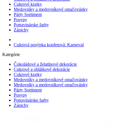
Cukrové krajky
Medovníky a medovníkové omaľovánky
Párty Sortiment
Posypy
Potravinárske farby
Zápichy
Cukrová posýpka konfetová: Karneval
Kategórie
Čokoládové a želatínové dekorácie
Cukrové a oblátkové dekorácie
Cukrové krajky
Medovníky a medovníkové omaľovánky
Medovníky a medovníkové omaľovánky
Párty Sortiment
Posypy
Potravinárske farby
Zápichy