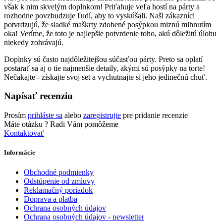
však k nim skvelým doplnkom! Priťahuje veľa hostí na párty a
rozhodne povzbudzuje ľudí, aby to vyskúšali. Naši zákazníci
potvrdzujú, že sladké maškrty zdobené posýpkou miznú mihnutím
oka! Veríme, že toto je najlepšie potvrdenie toho, akú dôležitú úlohu
niekedy zohrávajú.
Doplnky sú často najdôležitejšou súčasťou párty. Preto sa oplatí
postarať sa aj o tie najmenšie detaily, akými sú posýpky na torte!
Nečakajte - získajte svoj set a vychutnajte si jeho jedinečnú chuť.
Napísať recenziu
Prosím
prihláste sa
alebo
zaregistrujte
pre pridanie recenzie
Máte otázku ?
Radi Vám pomôžeme
Kontaktovať
Informácie
Obchodné podmienky
Odstúpenie od zmluvy
Reklamačný poriadok
Doprava a platba
Ochrana osobných údajov
Ochrana osobných údajov - newsletter