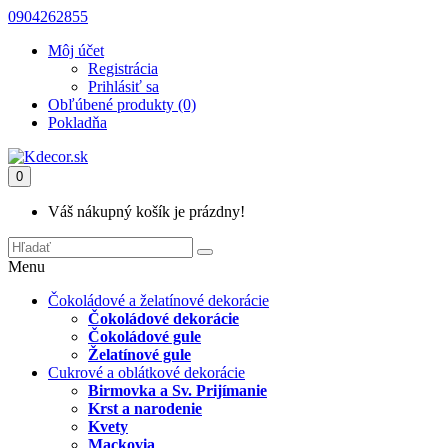
0904262855
Môj účet
Registrácia
Prihlásiť sa
Obľúbené produkty (0)
Pokladňa
0
Váš nákupný košík je prázdny!
Menu
Čokoládové a želatínové dekorácie
Čokoládové dekorácie
Čokoládové gule
Želatínové gule
Cukrové a oblátkové dekorácie
Birmovka a Sv. Prijímanie
Krst a narodenie
Kvety
Mackovia