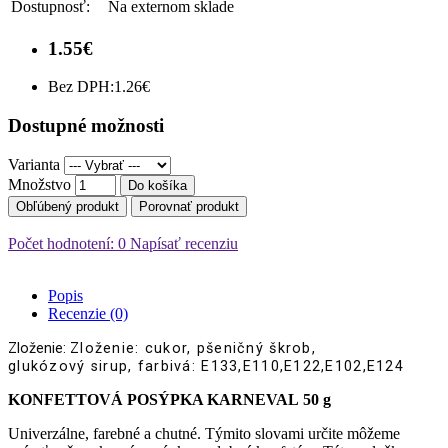
Dostupnosť:
Na externom sklade
1.55€
Bez DPH:
1.26€
Dostupné možnosti
Varianta
Množstvo
Do košíka
Obľúbený produkt
Porovnať produkt
Počet hodnotení: 0
Napísať recenziu
Popis
Recenzie (0)
Zloženie:
Zloženie
: cukor, pšeničný škrob,
glukózový sirup, farbivá: E133,E110,E122,E102,E124
KONFETTOVÁ POSÝPKA KARNEVAL 50 g
Univerzálne, farebné a chutné. Týmito slovami určite môžeme