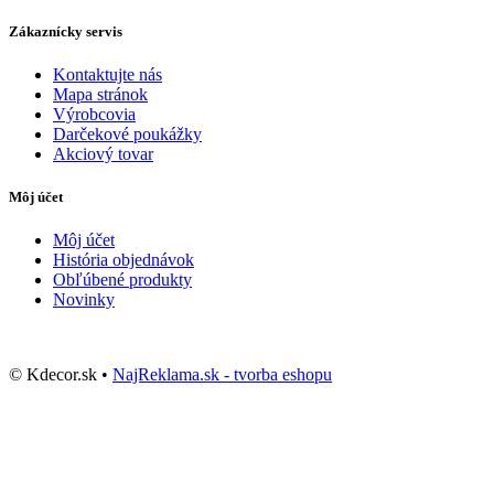
Zákaznícky servis
Kontaktujte nás
Mapa stránok
Výrobcovia
Darčekové poukážky
Akciový tovar
Môj účet
Môj účet
História objednávok
Obľúbené produkty
Novinky
© Kdecor.sk •
NajReklama.sk - tvorba eshopu