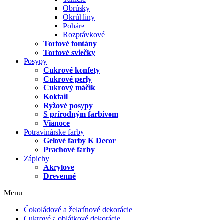
Obrúsky
Okrúhliny
Poháre
Rozprávkové
Tortové fontány
Tortové sviečky
Posypy
Cukrové konfety
Cukrové perly
Cukrový máčik
Koktail
Ryžové posypy
S prírodným farbivom
Vianoce
Potravinárske farby
Gelové farby K Decor
Prachové farby
Zápichy
Akrylové
Drevenné
Menu
Čokoládové a želatínové dekorácie
Cukrové a oblátkové dekorácie