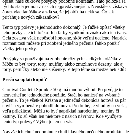
opísať naše cukrové posýpky podobné konfetám. Táto položka sa
rýchlo stala jednou z našich najpredávanejších. Neustále si získava
čoraz viac fanúšikov a zdá sa, že jej obľuba neklesá. Čo tak
priťahuje nových zákazníkov?
Tento typ polevy je jednoducho dokonalý. Je ťažké opísať všetky
jeho prvky - je ich toľko! Ich farby vyniknú rovnako ako ich tvary.
Celá zostava však nepôsobí honosne, skôr veľmi ucelene. Napriek
rozmanitosti môžete pri zdobení jedného pečenia ľahko použiť
všetky jeho prvky.
Posýpky sa používajú na zdobenie rôznych sladkých koláčikov.
Môžu to byť torty, torty, muffiny alebo zmrzlinové dezerty, ale aj
torty, perníčky alebo iné sušienky. V tejto téme sa medze nekladú!
Prečo sa oplatí kúpiť?
Carnival Confetti Sprinkle 50 g má mnoho výhod. Po prvé, je to
neuveriteľne jednoduché použitie. Stačí ho naniesť na vybrané
pečenie. To je všetko! Krásna a jedinečná dekorácia hotová za pár
chvíľ a vyrobená v pohodlí domova. Po druhé, je vhodný na veľa,
veľa príležitostí. Môžu to byť napríklad narodeniny, meniny či
krstiny. To sú však len niektoré z našich návrhov. Kde využijete
tento typ polevy? Výber je len na vás.
Navyše ich chuť nedominuje chuti hlavného pečeného produktu. Je