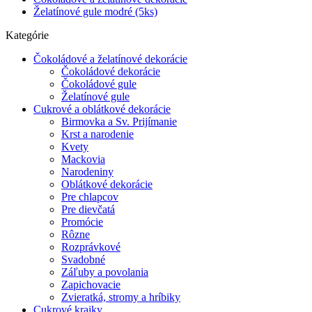
Želatínové gule modré (5ks)
Kategórie
Čokoládové a želatínové dekorácie
Čokoládové dekorácie
Čokoládové gule
Želatínové gule
Cukrové a oblátkové dekorácie
Birmovka a Sv. Prijímanie
Krst a narodenie
Kvety
Mackovia
Narodeniny
Oblátkové dekorácie
Pre chlapcov
Pre dievčatá
Promócie
Rôzne
Rozprávkové
Svadobné
Záľuby a povolania
Zapichovacie
Zvieratká, stromy a hríbiky
Cukrové krajky