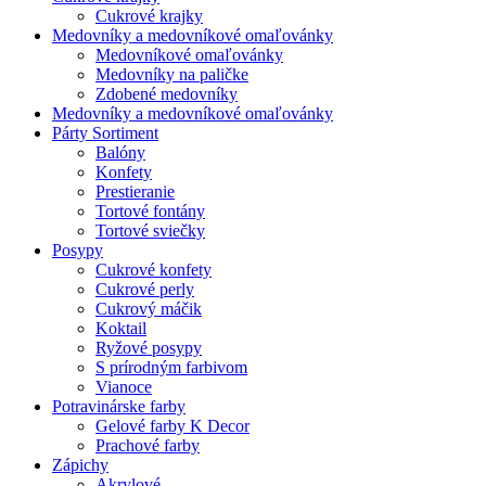
Cukrové krajky
Medovníky a medovníkové omaľovánky
Medovníkové omaľovánky
Medovníky na paličke
Zdobené medovníky
Medovníky a medovníkové omaľovánky
Párty Sortiment
Balóny
Konfety
Prestieranie
Tortové fontány
Tortové sviečky
Posypy
Cukrové konfety
Cukrové perly
Cukrový máčik
Koktail
Ryžové posypy
S prírodným farbivom
Vianoce
Potravinárske farby
Gelové farby K Decor
Prachové farby
Zápichy
Akrylové