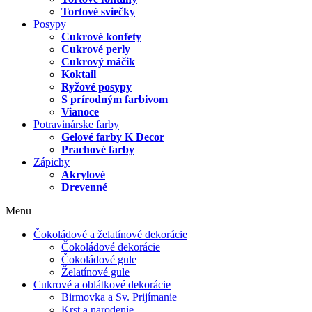
Tortové sviečky
Posypy
Cukrové konfety
Cukrové perly
Cukrový máčik
Koktail
Ryžové posypy
S prírodným farbivom
Vianoce
Potravinárske farby
Gelové farby K Decor
Prachové farby
Zápichy
Akrylové
Drevenné
Menu
Čokoládové a želatínové dekorácie
Čokoládové dekorácie
Čokoládové gule
Želatínové gule
Cukrové a oblátkové dekorácie
Birmovka a Sv. Prijímanie
Krst a narodenie