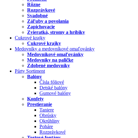
Rôzne
Rozprávkové
Svadobné
Záľuby a povolania
Zapichovacie
Zvieratká, stromy a hríbiky
Cukrové krajky
Cukrové krajky
Medovníky a medovníkové omaľovánky
Medovníkové omaľovánky
Medovníky na paličke
Zdobené medovníky
Párty Sortiment
Balóny
Čísla fóliové
Detské balóny
Gumové balóny
Konfety
Prestieranie
Taniere
Obrúsky
Okrúhliny
Poháre
Rozprávkové
Tortové fontány