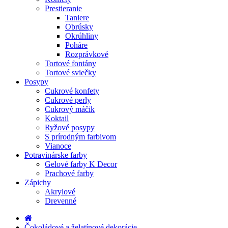
Prestieranie
Taniere
Obrúsky
Okrúhliny
Poháre
Rozprávkové
Tortové fontány
Tortové sviečky
Posypy
Cukrové konfety
Cukrové perly
Cukrový máčik
Koktail
Ryžové posypy
S prírodným farbivom
Vianoce
Potravinárske farby
Gelové farby K Decor
Prachové farby
Zápichy
Akrylové
Drevenné
Čokoládové a želatínové dekorácie