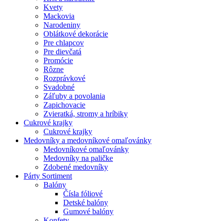
Kvety
Mackovia
Narodeniny
Oblátkové dekorácie
Pre chlapcov
Pre dievčatá
Promócie
Rôzne
Rozprávkové
Svadobné
Záľuby a povolania
Zapichovacie
Zvieratká, stromy a hríbiky
Cukrové krajky
Cukrové krajky
Medovníky a medovníkové omaľovánky
Medovníkové omaľovánky
Medovníky na paličke
Zdobené medovníky
Párty Sortiment
Balóny
Čísla fóliové
Detské balóny
Gumové balóny
Konfety