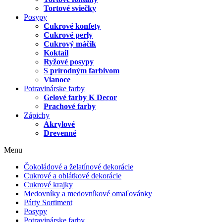
Tortové sviečky
Posypy
Cukrové konfety
Cukrové perly
Cukrový máčik
Koktail
Ryžové posypy
S prírodným farbivom
Vianoce
Potravinárske farby
Gelové farby K Decor
Prachové farby
Zápichy
Akrylové
Drevenné
Menu
Čokoládové a želatínové dekorácie
Cukrové a oblátkové dekorácie
Cukrové krajky
Medovníky a medovníkové omaľovánky
Párty Sortiment
Posypy
Potravinárske farby