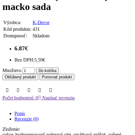
macko sada
Výrobca:
K-Decor
Kód produktu:
431
Dostupnosť:
Skladom
6.87€
Bez DPH:
5.59€
Množstvo
Do košíka
Obľúbený produkt
Porovnať produkt
Počet hodnotení: 0
Napísať recenziu
Popis
Recenzie (0)
Zloženie:
cukor, hydrogenovaný palmový olej, srvátkový prášok, sušené