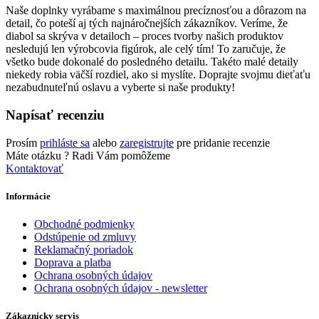
Naše doplnky vyrábame s maximálnou precíznosťou a dôrazom na
detail, čo poteší aj tých najnáročnejších zákazníkov. Veríme, že
diabol sa skrýva v detailoch – proces tvorby našich produktov
nesledujú len výrobcovia figúrok, ale celý tím! To zaručuje, že
všetko bude dokonalé do posledného detailu. Takéto malé detaily
niekedy robia väčší rozdiel, ako si myslíte. Doprajte svojmu dieťaťu
nezabudnuteľnú oslavu a vyberte si naše produkty!
Napísať recenziu
Prosím
prihláste sa
alebo
zaregistrujte
pre pridanie recenzie
Máte otázku ?
Radi Vám pomôžeme
Kontaktovať
Informácie
Obchodné podmienky
Odstúpenie od zmluvy
Reklamačný poriadok
Doprava a platba
Ochrana osobných údajov
Ochrana osobných údajov - newsletter
Zákaznícky servis