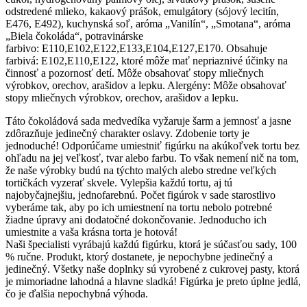
odstredené mlieko, kakaový prášok, emulgátory (sójový lecitín,
E476, E492), kuchynská soľ, aróma „Vanilín“, „Smotana“, aróma
„Biela čokoláda“, potravinárske
farbivo: E110,E102,E122,E133,E104,E127,E170. Obsahuje
farbivá: E102,E110,E122, ktoré môže mať nepriaznivé účinky na
činnosť a pozornosť detí. Môže obsahovať stopy mliečnych
výrobkov, orechov, arašidov a lepku. Alergény: Môže obsahovať
stopy mliečnych výrobkov, orechov, arašidov a lepku.
Táto čokoládová sada medvedíka vyžaruje šarm a jemnosť a jasne
zdôrazňuje jedinečný charakter oslavy. Zdobenie torty je
jednoduché! Odporúčame umiestniť figúrku na akúkoľvek tortu bez
ohľadu na jej veľkosť, tvar alebo farbu. To však nemení nič na tom,
že naše výrobky budú na týchto malých alebo stredne veľkých
tortičkách vyzerať skvele. Vylepšia každú tortu, aj tú
najobyčajnejšiu, jednofarebnú. Počet figúrok v sade starostlivo
vyberáme tak, aby po ich umiestnení na tortu nebolo potrebné
žiadne úpravy ani dodatočné dokončovanie. Jednoducho ich
umiestnite a vaša krásna torta je hotová!
Naši špecialisti vyrábajú každú figúrku, ktorá je súčasťou sady, 100
% ručne. Produkt, ktorý dostanete, je nepochybne jedinečný a
jedinečný. Všetky naše doplnky sú vyrobené z cukrovej pasty, ktorá
je mimoriadne lahodná a hlavne sladká! Figúrka je preto úplne jedlá,
čo je ďalšia nepochybná výhoda.