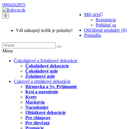
0904262855
Môj účet
0
Registrácia
Prihlásiť sa
Obľúbené produkty (0)
Váš nákupný košík je prázdny!
Pokladňa
Menu
Čokoládové a želatínové dekorácie
Čokoládové dekorácie
Čokoládové gule
Želatínové gule
Cukrové a oblátkové dekorácie
Birmovka a Sv. Prijímanie
Krst a narodenie
Kvety
Mackovia
Narodeniny
Oblátkové dekorácie
Pre chlapcov
Pre dievčatá
Promócie