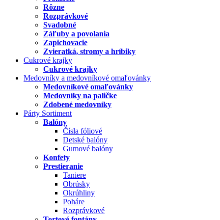
Rôzne
Rozprávkové
Svadobné
Záľuby a povolania
Zapichovacie
Zvieratká, stromy a hríbiky
Cukrové krajky
Cukrové krajky
Medovníky a medovníkové omaľovánky
Medovníkové omaľovánky
Medovníky na paličke
Zdobené medovníky
Párty Sortiment
Balóny
Čísla fóliové
Detské balóny
Gumové balóny
Konfety
Prestieranie
Taniere
Obrúsky
Okrúhliny
Poháre
Rozprávkové
Tortové fontány