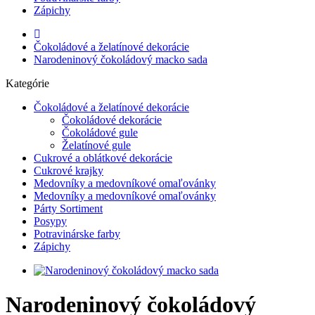
Zápichy
Čokoládové a želatínové dekorácie
Narodeninový čokoládový macko sada
Kategórie
Čokoládové a želatínové dekorácie
Čokoládové dekorácie
Čokoládové gule
Želatínové gule
Cukrové a oblátkové dekorácie
Cukrové krajky
Medovníky a medovníkové omaľovánky
Medovníky a medovníkové omaľovánky
Párty Sortiment
Posypy
Potravinárske farby
Zápichy
Narodeninový čokoládový