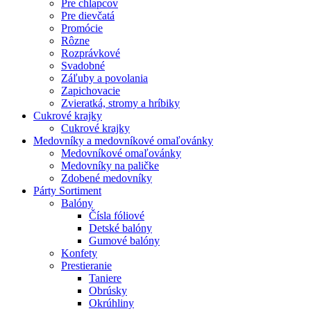
Pre chlapcov
Pre dievčatá
Promócie
Rôzne
Rozprávkové
Svadobné
Záľuby a povolania
Zapichovacie
Zvieratká, stromy a hríbiky
Cukrové krajky
Cukrové krajky
Medovníky a medovníkové omaľovánky
Medovníkové omaľovánky
Medovníky na paličke
Zdobené medovníky
Párty Sortiment
Balóny
Čísla fóliové
Detské balóny
Gumové balóny
Konfety
Prestieranie
Taniere
Obrúsky
Okrúhliny