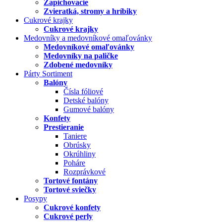
Zapichovacie
Zvieratká, stromy a hríbiky
Cukrové krajky
Cukrové krajky
Medovníky a medovníkové omaľovánky
Medovníkové omaľovánky
Medovníky na paličke
Zdobené medovníky
Párty Sortiment
Balóny
Čísla fóliové
Detské balóny
Gumové balóny
Konfety
Prestieranie
Taniere
Obrúsky
Okrúhliny
Poháre
Rozprávkové
Tortové fontány
Tortové sviečky
Posypy
Cukrové konfety
Cukrové perly