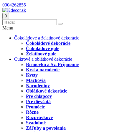
0904262855
0
Menu
Čokoládové a želatínové dekorácie
Čokoládové dekorácie
Čokoládové gule
Želatínové gule
Cukrové a oblátkové dekorácie
Birmovka a Sv. Prijímanie
Krst a narodenie
Kvety
Mackovia
Narodeniny
Oblátkové dekorácie
Pre chlapcov
Pre dievčatá
Promócie
Rôzne
Rozprávkové
Svadobné
Záľuby a povolania