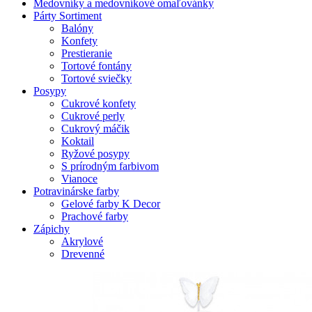
Medovníky a medovníkové omaľovánky
Párty Sortiment
Balóny
Konfety
Prestieranie
Tortové fontány
Tortové sviečky
Posypy
Cukrové konfety
Cukrové perly
Cukrový máčik
Koktail
Ryžové posypy
S prírodným farbivom
Vianoce
Potravinárske farby
Gelové farby K Decor
Prachové farby
Zápichy
Akrylové
Drevenné