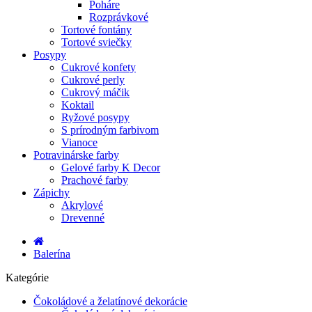
Poháre
Rozprávkové
Tortové fontány
Tortové sviečky
Posypy
Cukrové konfety
Cukrové perly
Cukrový máčik
Koktail
Ryžové posypy
S prírodným farbivom
Vianoce
Potravinárske farby
Gelové farby K Decor
Prachové farby
Zápichy
Akrylové
Drevenné
Balerína
Kategórie
Čokoládové a želatínové dekorácie