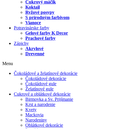
Cukrový máčik
Koktail
Ryžové posypy
S prírodným farbivom
Vianoce
Potravinárske farby
Gelové farby K Decor
Prachové farby
Zápichy
Akrylové
Drevenné
Menu
Čokoládové a želatínové dekorácie
Čokoládové dekorácie
Čokoládové gule
Želatínové gule
Cukrové a oblátkové dekorácie
Birmovka a Sv. Prijímanie
Krst a narodenie
Kvety
Mackovia
Narodeniny
Oblátkové dekorácie