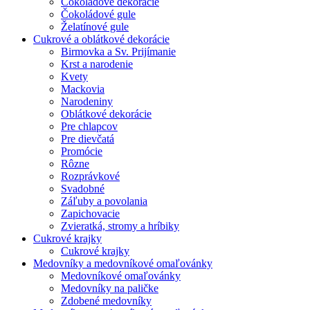
Čokoládové dekorácie
Čokoládové gule
Želatínové gule
Cukrové a oblátkové dekorácie
Birmovka a Sv. Prijímanie
Krst a narodenie
Kvety
Mackovia
Narodeniny
Oblátkové dekorácie
Pre chlapcov
Pre dievčatá
Promócie
Rôzne
Rozprávkové
Svadobné
Záľuby a povolania
Zapichovacie
Zvieratká, stromy a hríbiky
Cukrové krajky
Cukrové krajky
Medovníky a medovníkové omaľovánky
Medovníkové omaľovánky
Medovníky na paličke
Zdobené medovníky