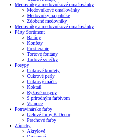
Medovníky a medovníkové omaľovánky
Medovníkové omaľovánky
Medovníky na paličke
Zdobené medovníky
Medovníky a medovníkové omaľovánky
Párty Sortiment
Balóny
Konfety
Prestieranie
Tortové fontány
Tortové sviečky
Posypy
Cukrové konfety
Cukrové perly
Cukrový máčik
Koktail
Ryžové posypy
S prírodným farbivom
Vianoce
Potravinárske farby
Gelové farby K Decor
Prachové farby
Zápichy
Akrylové
Drevenné