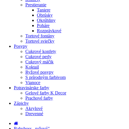
Prestieranie
Taniere
Obrúsky
Okrúhliny
Poháre
Rozprávkové
Tortové fontány
Tortové sviečky
Posypy
Cukrové konfety
Cukrové perly
Cukrový máčik
Koktail
Ryžové posypy
S prírodným farbivom
Vianoce
Potravinárske farby
Gelové farby K Decor
Prachové farby
Zápichy
Akrylové
Drevenné
Babyboss ,,ružový"