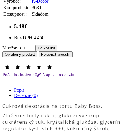
Výrobca:
K-Decor
Kód produktu:
363.b
Dostupnosť:
Skladom
5.48€
Bez DPH:
4.45€
Množstvo
Do košíka
Obľúbený produkt
Porovnať produkt
Počet hodnotení: 0
Napísať recenziu
Popis
Recenzie (0)
Cukrová dekorácia na tortu Baby Boss.
Zloženie: biely cukor, glukózový sirup,
cukrárenský tuk, kryštalická glukóza, glycerín,
regulátor kyslosti E 330, kukuričný škrob,