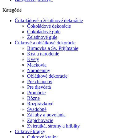
Kategórie
Čokoládové a želatínové dekorácie
Čokoládové dekorácie
Čokoládové gule
Želatínové gule
Cukrové a oblátkové dekorácie
Birmovka a Sv. Prijímanie
Krst a narodenie
Kvety
Mackovia
Narodeniny
Oblátkové dekorácie
Pre chlapcov
Pre dievčatá
Promócie
Rôzne
Rozprávkové
Svadobné
Záľuby a povolania
Zapichovacie
Zvieratká, stromy a hríbiky
Cukrové krajky
Cukrové krajky