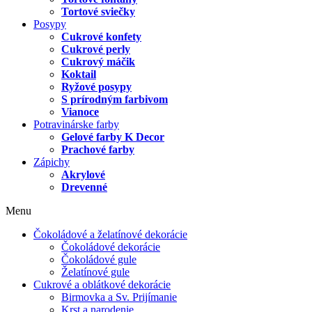
Tortové sviečky
Posypy
Cukrové konfety
Cukrové perly
Cukrový máčik
Koktail
Ryžové posypy
S prírodným farbivom
Vianoce
Potravinárske farby
Gelové farby K Decor
Prachové farby
Zápichy
Akrylové
Drevenné
Menu
Čokoládové a želatínové dekorácie
Čokoládové dekorácie
Čokoládové gule
Želatínové gule
Cukrové a oblátkové dekorácie
Birmovka a Sv. Prijímanie
Krst a narodenie