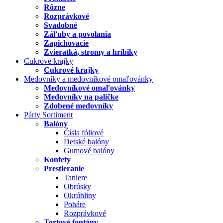
Rôzne
Rozprávkové
Svadobné
Záľuby a povolania
Zapichovacie
Zvieratká, stromy a hríbiky
Cukrové krajky
Cukrové krajky
Medovníky a medovníkové omaľovánky
Medovníkové omaľovánky
Medovníky na paličke
Zdobené medovníky
Párty Sortiment
Balóny
Čísla fóliové
Detské balóny
Gumové balóny
Konfety
Prestieranie
Taniere
Obrúsky
Okrúhliny
Poháre
Rozprávkové
Tortové fontány