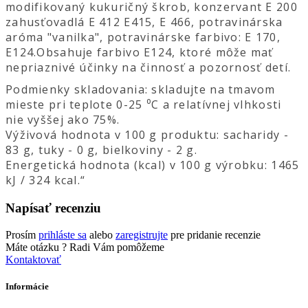
modifikovaný kukuričný škrob, konzervant E 200
zahusťovadlá E 412 Е415, Е 466, potravinárska
aróma "vanilka", potravinárske farbivo: Е 170,
E124.Obsahuje farbivo E124, ktoré môže mať
nepriaznivé účinky na činnosť a pozornosť detí.
Podmienky skladovania: skladujte na tmavom
mieste pri teplote 0-25 ⁰С a relatívnej vlhkosti
nie vyššej ako 75%.
Výživová hodnota v 100 g produktu: sacharidy -
83 g, tuky - 0 g, bielkoviny - 2 g.
Energetická hodnota (kcal) v 100 g výrobku: 1465
kJ / 324 kcal.“
Napísať recenziu
Prosím
prihláste sa
alebo
zaregistrujte
pre pridanie recenzie
Máte otázku ?
Radi Vám pomôžeme
Kontaktovať
Informácie