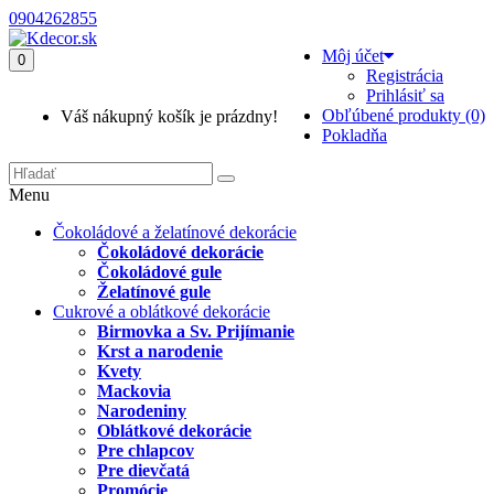
0904262855
Môj účet
0
Registrácia
Prihlásiť sa
Obľúbené produkty (0)
Váš nákupný košík je prázdny!
Pokladňa
Menu
Čokoládové a želatínové dekorácie
Čokoládové dekorácie
Čokoládové gule
Želatínové gule
Cukrové a oblátkové dekorácie
Birmovka a Sv. Prijímanie
Krst a narodenie
Kvety
Mackovia
Narodeniny
Oblátkové dekorácie
Pre chlapcov
Pre dievčatá
Promócie