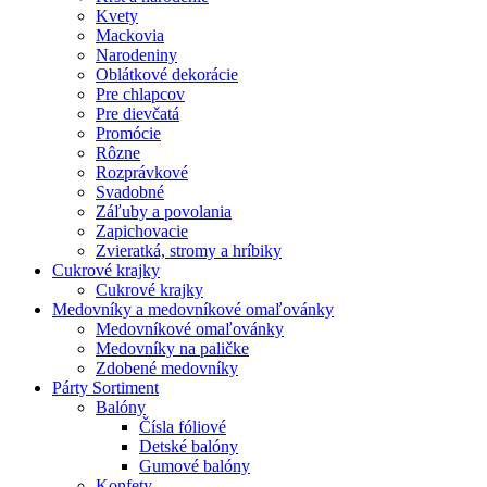
Kvety
Mackovia
Narodeniny
Oblátkové dekorácie
Pre chlapcov
Pre dievčatá
Promócie
Rôzne
Rozprávkové
Svadobné
Záľuby a povolania
Zapichovacie
Zvieratká, stromy a hríbiky
Cukrové krajky
Cukrové krajky
Medovníky a medovníkové omaľovánky
Medovníkové omaľovánky
Medovníky na paličke
Zdobené medovníky
Párty Sortiment
Balóny
Čísla fóliové
Detské balóny
Gumové balóny
Konfety