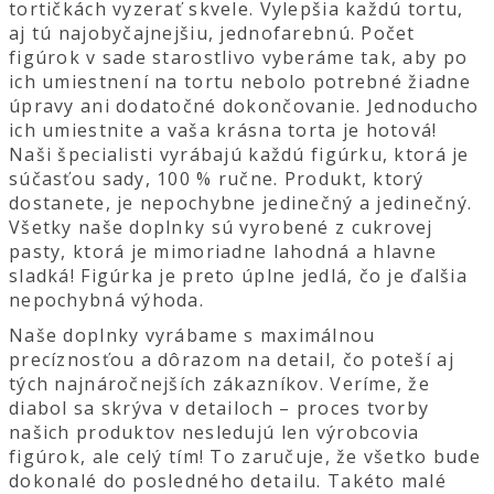
tortičkách vyzerať skvele. Vylepšia každú tortu,
aj tú najobyčajnejšiu, jednofarebnú. Počet
figúrok v sade starostlivo vyberáme tak, aby po
ich umiestnení na tortu nebolo potrebné žiadne
úpravy ani dodatočné dokončovanie. Jednoducho
ich umiestnite a vaša krásna torta je hotová!
Naši špecialisti vyrábajú každú figúrku, ktorá je
súčasťou sady, 100 % ručne. Produkt, ktorý
dostanete, je nepochybne jedinečný a jedinečný.
Všetky naše doplnky sú vyrobené z cukrovej
pasty, ktorá je mimoriadne lahodná a hlavne
sladká! Figúrka je preto úplne jedlá, čo je ďalšia
nepochybná výhoda.
Naše doplnky vyrábame s maximálnou
precíznosťou a dôrazom na detail, čo poteší aj
tých najnáročnejších zákazníkov. Veríme, že
diabol sa skrýva v detailoch – proces tvorby
našich produktov nesledujú len výrobcovia
figúrok, ale celý tím! To zaručuje, že všetko bude
dokonalé do posledného detailu. Takéto malé