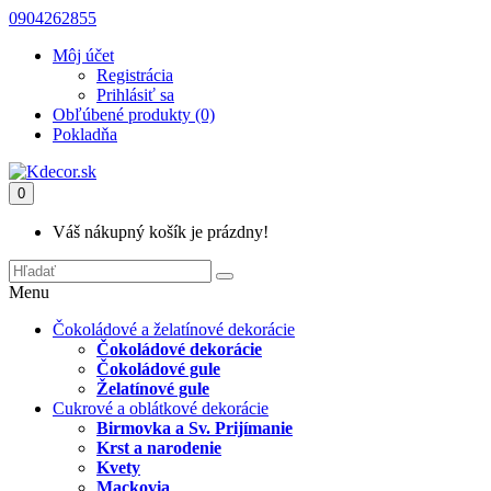
0904262855
Môj účet
Registrácia
Prihlásiť sa
Obľúbené produkty (0)
Pokladňa
0
Váš nákupný košík je prázdny!
Menu
Čokoládové a želatínové dekorácie
Čokoládové dekorácie
Čokoládové gule
Želatínové gule
Cukrové a oblátkové dekorácie
Birmovka a Sv. Prijímanie
Krst a narodenie
Kvety
Mackovia