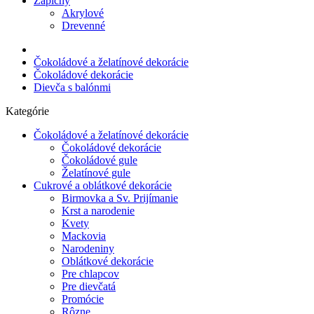
Zápichy
Akrylové
Drevenné
Čokoládové a želatínové dekorácie
Čokoládové dekorácie
Dievča s balónmi
Kategórie
Čokoládové a želatínové dekorácie
Čokoládové dekorácie
Čokoládové gule
Želatínové gule
Cukrové a oblátkové dekorácie
Birmovka a Sv. Prijímanie
Krst a narodenie
Kvety
Mackovia
Narodeniny
Oblátkové dekorácie
Pre chlapcov
Pre dievčatá
Promócie
Rôzne