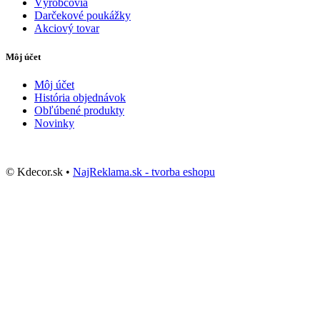
Výrobcovia
Darčekové poukážky
Akciový tovar
Môj účet
Môj účet
História objednávok
Obľúbené produkty
Novinky
© Kdecor.sk •
NajReklama.sk - tvorba eshopu