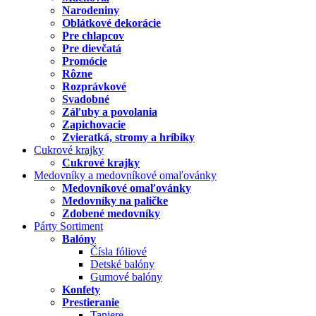
Narodeniny
Oblátkové dekorácie
Pre chlapcov
Pre dievčatá
Promócie
Rôzne
Rozprávkové
Svadobné
Záľuby a povolania
Zapichovacie
Zvieratká, stromy a hríbiky
Cukrové krajky
Cukrové krajky
Medovníky a medovníkové omaľovánky
Medovníkové omaľovánky
Medovníky na paličke
Zdobené medovníky
Párty Sortiment
Balóny
Čísla fóliové
Detské balóny
Gumové balóny
Konfety
Prestieranie
Taniere