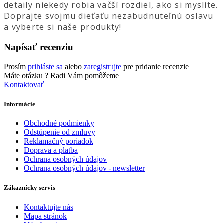
detaily niekedy robia väčší rozdiel, ako si myslíte.
Doprajte svojmu dieťaťu nezabudnuteľnú oslavu
a vyberte si naše produkty!
Napísať recenziu
Prosím
prihláste sa
alebo
zaregistrujte
pre pridanie recenzie
Máte otázku ?
Radi Vám pomôžeme
Kontaktovať
Informácie
Obchodné podmienky
Odstúpenie od zmluvy
Reklamačný poriadok
Doprava a platba
Ochrana osobných údajov
Ochrana osobných údajov - newsletter
Zákaznícky servis
Kontaktujte nás
Mapa stránok