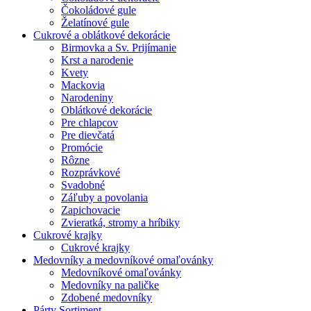
Čokoládové gule
Želatínové gule
Cukrové a oblátkové dekorácie
Birmovka a Sv. Prijímanie
Krst a narodenie
Kvety
Mackovia
Narodeniny
Oblátkové dekorácie
Pre chlapcov
Pre dievčatá
Promócie
Rôzne
Rozprávkové
Svadobné
Záľuby a povolania
Zapichovacie
Zvieratká, stromy a hríbiky
Cukrové krajky
Cukrové krajky
Medovníky a medovníkové omaľovánky
Medovníkové omaľovánky
Medovníky na paličke
Zdobené medovníky
Párty Sortiment