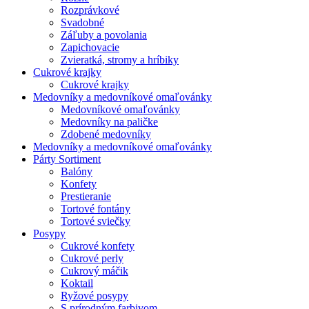
Rozprávkové
Svadobné
Záľuby a povolania
Zapichovacie
Zvieratká, stromy a hríbiky
Cukrové krajky
Cukrové krajky
Medovníky a medovníkové omaľovánky
Medovníkové omaľovánky
Medovníky na paličke
Zdobené medovníky
Medovníky a medovníkové omaľovánky
Párty Sortiment
Balóny
Konfety
Prestieranie
Tortové fontány
Tortové sviečky
Posypy
Cukrové konfety
Cukrové perly
Cukrový máčik
Koktail
Ryžové posypy
S prírodným farbivom