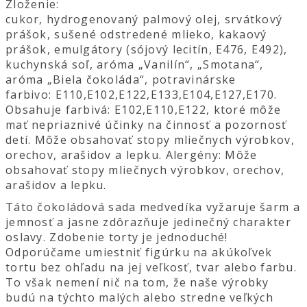
Zloženie:
cukor, hydrogenovaný palmový olej, srvátkový
prášok, sušené odstredené mlieko, kakaový
prášok, emulgátory (sójový lecitín, E476, E492),
kuchynská soľ, aróma „Vanilín“, „Smotana“,
aróma „Biela čokoláda“, potravinárske
farbivo: E110,E102,E122,E133,E104,E127,E170.
Obsahuje farbivá: E102,E110,E122, ktoré môže
mať nepriaznivé účinky na činnosť a pozornosť
detí. Môže obsahovať stopy mliečnych výrobkov,
orechov, arašidov a lepku. Alergény: Môže
obsahovať stopy mliečnych výrobkov, orechov,
arašidov a lepku.
Táto čokoládová sada medvedíka vyžaruje šarm a
jemnosť a jasne zdôrazňuje jedinečný charakter
oslavy. Zdobenie torty je jednoduché!
Odporúčame umiestniť figúrku na akúkoľvek
tortu bez ohľadu na jej veľkosť, tvar alebo farbu.
To však nemení nič na tom, že naše výrobky
budú na týchto malých alebo stredne veľkých