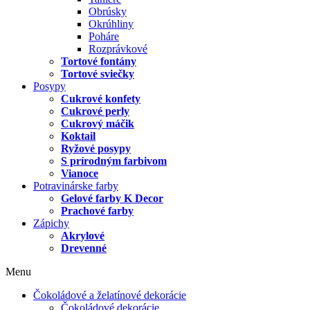
Obrúsky
Okrúhliny
Poháre
Rozprávkové
Tortové fontány
Tortové sviečky
Posypy
Cukrové konfety
Cukrové perly
Cukrový máčik
Koktail
Ryžové posypy
S prírodným farbivom
Vianoce
Potravinárske farby
Gelové farby K Decor
Prachové farby
Zápichy
Akrylové
Drevenné
Menu
Čokoládové a želatínové dekorácie
Čokoládové dekorácie