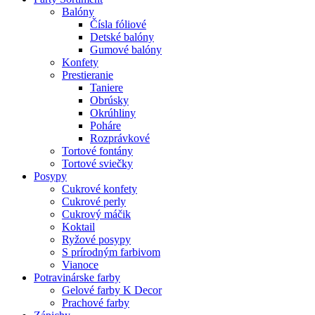
Balóny
Čísla fóliové
Detské balóny
Gumové balóny
Konfety
Prestieranie
Taniere
Obrúsky
Okrúhliny
Poháre
Rozprávkové
Tortové fontány
Tortové sviečky
Posypy
Cukrové konfety
Cukrové perly
Cukrový máčik
Koktail
Ryžové posypy
S prírodným farbivom
Vianoce
Potravinárske farby
Gelové farby K Decor
Prachové farby